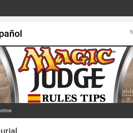
spañol
T
otros
urial