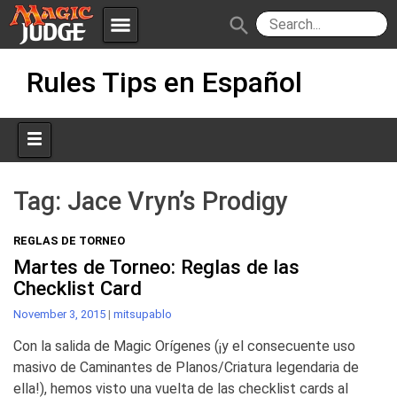
menu
search
Skip
Apps
JudgeApps
Rules Tips en Español
to
content
Policies
Forum
IPG
Judges
JAR
Tag:
Jace Vryn’s Prodigy
REGLAS DE TORNEO
Martes de Torneo: Reglas de las
Checklist Card
November 3, 2015
|
mitsupablo
Con la salida de Magic Orígenes (¡y el consecuente uso
masivo de Caminantes de Planos/Criatura legendaria de
ella!), hemos visto una vuelta de las checklist cards al