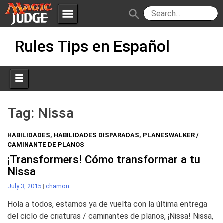
menu
search
Skip
Apps
JudgeApps
Rules Tips en Español
to
content
Policies
Forum
IPG
Judges
JAR
Tag:
Nissa
HABILIDADES
,
HABILIDADES DISPARADAS
,
PLANESWALKER /
CAMINANTE DE PLANOS
¡Transformers! Cómo transformar a tu
Nissa
July 3, 2015
|
chamon
Hola a todos, estamos ya de vuelta con la última entrega
del ciclo de criaturas / caminantes de planos, ¡Nissa! Nissa,