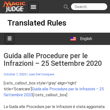
menu
search
Skip
Apps
JudgeApps
Translated Rules
to
content
Policies
Forum
IPG
English
Judges
JAR
Guida alle Procedure per le
Infrazioni – 25 Settembre 2020
October 7, 2020
|
Juan Del Compare
[cets_callout_box style=’gray’ align=’right’
title=’
Scaricare
‘]
Guida alle Procedure per le Infrazioni –
25
Settembre 2020
[/cets_callout_box]
La Guida alle Procedure per le Infrazioni è stata aggiornata.