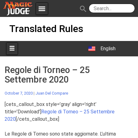
menu
search
Skip
Apps
JudgeApps
Translated Rules
to
content
Policies
Forum
IPG
English
Judges
JAR
Regole di Torneo – 25
Settembre 2020
October 7, 2020
|
Juan Del Compare
[cets_callout_box style=’gray’ align=’right’
title=’Download’]
Regole di Torneo –
25 Settembre
2020
[/cets_callout_box]
Le Regole di Torneo sono state aggiornate. L’ultima