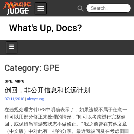
menu
search
Skip
Apps
JudgeApps
What's Up, Docs?
to
content
Policies
Forum
IPG
Judges
JAR
Category:
GPE
GPE
,
MIPG
倒回，非公开信息和长远计划
07/11/2018
|
alexyeung
在违规处理方针IPG中明确表示了，如果违规不属于任意一
种可以用部分修正来处理的情形，“则可以考虑进行完整倒
回，或保留当前游戏状态不做修正。” 我之前曾在其他文章
（中文版）中对此有一些的分享。最近我被问及在考虑倒回