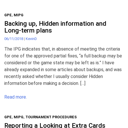
GPE
,
MIPG
Backing up, Hidden information and
Long-term plans
06/11/2018
|
KevinD
The IPG indicates that, in absence of meeting the criteria
for one of the approved partial fixes, “a full backup may be
considered or the game state may be left as is.” I have
already expanded in some articles about backups, and was
recently asked whether I usually consider Hidden
information before making a decision. […]
Read more.
GPE
,
MIPG
,
TOURNAMENT PROCEDURES
Reporting a Looking at Extra Cards