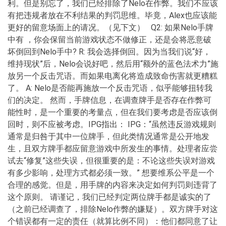
利。但是别忘了，我们已经排除了Nelo在作弊。我们不应该
有把违规者放在不利结果的判罚思维。毕竟，Alex也应该能
更好的留意场面上的请况。（见下文） Q2: 如果Nelo手牌
中有 ，你会保留当前游戏状态不做修正，还是会将恶意破
坏倒回到Nelo手中? R: 我会选择倒回。因为当我们说“好，
维持现状”后，Nelo会说好吧，然后用“额外的蓝色法术力”施
放另一个反击咒语。而如果电离化将造成致命伤害就更糟糕
了。 A: Nelo是否能再施放一个反击咒语，似乎能够扭转我
们的决定。 然而，手牌信息，在调查牌手是否存在作弊可
能性时，是一个重要的考量点，但在我们要考虑是否应该倒
回时，则不应被考虑。IPG指出： IPG：“虽然违反游戏规则
通常是归咎于其中一位牌手，但此类情况通常是公开地发
生，且双方牌手都应留意游戏中所发生的事情。处理者应尝
试去“修复”这些失误，但很重要的是：不论这些失误对游戏
有多少影响，处理方式都必须一致。” 想要维系公平是一个
合理的感觉。但是，用手牌的内容来决定如何判罚则违背了
这个原则。 请谨记，我们已经判定两位牌手都是诚实的了
（之前已经调查了，排除Nelo作弊的嫌疑）。双方牌手对这
个错误都有一定的责任（就算比例不同）：他们都同意了让