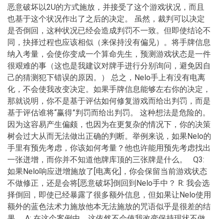
恶意破坏以2U的方式施放，并接受了这个游戏状况，而且
也基于这个状况作出了之后的决定。 虽然，裁判可以决定
是否倒回，这种状况已经会造成判罚不一致。但即使结论不
同，抉择过程也应该相似（来保持没有偏见）。将手牌信息
纳入考量，会使你变成一个算命先生，预测游戏状态是一件
很艰难的事（这也是我建议对牌手进行分别询问，避免因自
己的猜测犯下错误的原因。） 总之，Nelo手上有没有电离
化，不会使我改变决定。如果手牌信息能够左右你的决定，
那就说明，你不是基于评估如何修复游戏而给出判罚，而是
基于评估谁将“赢得”判罚而给出判罚。 这种想法是危险的。
因为这容易产生偏颇，也因为在更复杂的情况下，你的决策
树会过大从而无法做出正确的判断。举例来说，如果Nelo的
手里有预先考虑，你该如何考量？他也许能用预先考虑找出
一张迸增，而你并不知道他牌库顶的三张牌是什么。 Q3:
如果Nelo响应迸增施放了[电离化]，你会保留当前游戏状态
不做修正，还是会将[恶意破坏]倒回到Nelo手中？ R: 我会选
择倒回，即使已经暴露了很多额外信息，但如果让Nelo使用
额外的蓝色法术力施放他本无法施放的咒语似乎是很差的结
果。 A: 在这个案例中，这依然不会使我改变保持现状不做