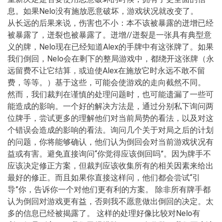
息。如果Nelo没有施放恶意破坏，游戏状况就改变了。
从长远的后果来说，伤害也不小：本不该被暴露的迸增已经
被暴露了，迸裂也被暴露了。迸增//迸裂是一张具有典型意
义的牌，Nelo现在已经知道Alex的手牌中有这张牌了。如果
我们倒回，Nelo会在剩下的整局游戏中，都绕开这张牌（永
远留费不让它结算，或迫使Alex在施放它时永远不敢不留
费，等等。）基于这些，可能会使游戏的走向截然不同。
然而，我们裁判在谨慎的处理问题时，也可能遗漏了一些可
能造成的影响。一个好的解决方法是，通过分别私下询问两
位牌手，尝试更多的理解他们对当前局势的看法，以及对这
个错误会造成的影响的看法。询问几个关于对局之后的计划
的问题，你将能够确认，他们认为倒回会对当前游戏状况有
益或有害。避免直接询问“你觉得应该倒回吗”。因为牌手不
应该决定修正方案，但裁判应该收集所有的相关因素来给出
最好的修正。而且如果你直接这样问，他们都会尝试“引
导”你，告诉你一个对他们更有利的方案。 除非所有牌手都
认为倒回对游戏更有益，否则我不愿意做出倒回的决定。太
多的信息已经被揭露了。 这样的处理好像比较对Nelo有