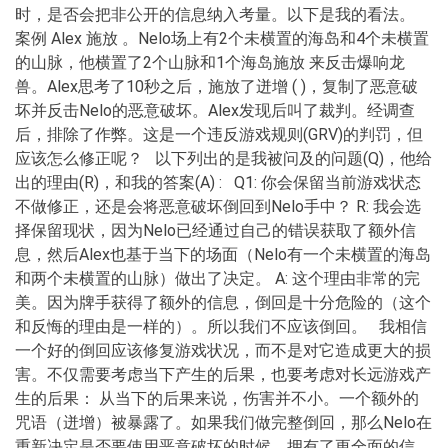
时，是否会把非公开的信息纳入考量。以下是我的看法。
案例 Alex 施放 。Nelo场上有2个未横置的海岛和4个未横置
的山脉，他横置了2个山脉和1个海岛施放 来反击爆响龙
兽。Alex思考了10秒之后，施放了迸增 ( )，复制了恶意破
坏并反击Nelo的恶意破坏。Alex发现后叫了裁判。经调查
后，排除了作弊。这是一个违反游戏规则(GRV)的判罚，但
应该怎么修正呢？ 以下列出的是我被问及的问题(Q)，他给
出的理由(R)，和我的答案(A) : Q1: 你会保留当前游戏状态
不做修正，还是会将恶意破坏倒回到Nelo手中？ R: 我会选
择保留现状，因为Nelo已经通过自己的错误获取了额外信
息，然后Alex也基于当下的场面（Nelo有一个未横置的海岛
和两个未横置的山脉）做出了决定。 A: 这个理由非常的完
美。因为牌手获得了额外的信息，倒回是十分危险的（这个
和反悔的理由是一样的）。所以我们不应该倒回。 我相信
一个好的倒回应该修复游戏状况，而不是对它造成更大的损
害。不仅需要考虑当下产生的后果，也要考虑对长远游戏产
生的后果： 从当下的后果来说，伤害并不小。一个额外的
咒语（迸增）被暴露了。如果我们做完整倒回，那么Nelo在
重新决定是否要使用恶意破坏的时候，拥有了更全面的信