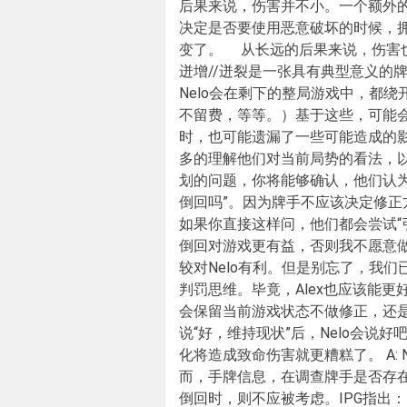
后果来说，伤害并不小。一个额外的
决定是否要使用恶意破坏的时候，拥
变了。 从长远的后果来说，伤害
迸增//迸裂是一张具有典型意义的牌
Nelo会在剩下的整局游戏中，都绕
不留费，等等。）基于这些，可能
时，也可能遗漏了一些可能造成的
多的理解他们对当前局势的看法，
划的问题，你将能够确认，他们认
倒回吗”。因为牌手不应该决定修
如果你直接这样问，他们都会尝试“
倒回对游戏更有益，否则我不愿意
较对Nelo有利。但是别忘了，我们
判罚思维。毕竟，Alex也应该能更好
会保留当前游戏状态不做修正，还是会
说“好，维持现状”后，Nelo会说
化将造成致命伤害就更糟糕了。 A:
而，手牌信息，在调查牌手是否存
倒回时，则不应被考虑。IPG指出：