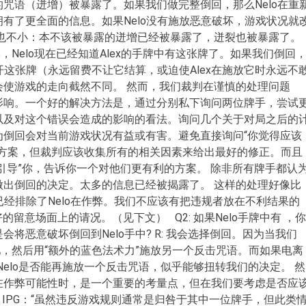
咒语（迸增）被暴露了。如果我们做完整倒回，那么Nelo在重
有了更全面的信息。如果Nelo没有施放恶意破坏，游戏状况就
也不小：本不该被暴露的迸增已经被暴露了，迸裂也被暴露了。
，Nelo现在已经知道Alex的手牌中有这张牌了。如果我们倒回
开这张牌（永远留费不让它结算，或迫使Alex在施放它时永远不
会使游戏的走向截然不同。 然而，我们裁判在谨慎的处理问题
影响。一个好的解决方法是，通过分别私下询问两位牌手，尝试
以及对这个错误会造成的影响的看法。询问几个关于对局之后的
为倒回会对当前游戏状况有益或有害。避免直接询问“你觉得应该
正方案，但裁判应该收集所有的相关因素来给出最好的修正。而且
引导”你，告诉你一个对他们更有利的方案。 除非所有牌手都认
做出倒回的决定。太多的信息已经被揭露了。 这样的处理好像比
已经排除了Nelo在作弊。我们不应该有把违规者放在不利结果的
的留意场面上的请况。（见下文） Q2: 如果Nelo手牌中有 ，你
将恶意破坏倒回到Nelo手中? R: 我会选择倒回。因为当我们
好吧，然后用“额外的蓝色法术力”施放另一个反击咒语。而如果电离
 Nelo是否能再施放一个反击咒语，似乎能够扭转我们的决定。 然
在作弊可能性时，是一个重要的考量点，但在我们要考虑是否应
 IPG：“虽然违反游戏规则通常是归咎于其中一位牌手，但此类