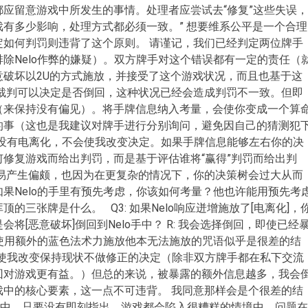
应留意游戏中所发生的事情。处理者应尝试去“修复”这些失误，
有多少影响，处理方式都必须一致。” 想要维系公平是一个合理
定如何判罚则违背了这个原则。 请谨记，我们已经判定两位牌手
除Nelo作弊的嫌疑）。双方牌手对这个错误都有一定的责任（
意破坏以2U的方式施放，并接受了这个游戏状况，而且也基于这
，裁判可以决定是否倒回，这种状况已经会造成判罚不一致。但即
（来保持没有偏见）。将手牌信息纳入考量，会使你变成一个算
的事（这也是我建议对牌手进行分别询问，避免因自己的猜测犯
上有没有电离化，不会使我改变决定。如果手牌信息能够左右你的决
修复游戏而给出判罚，而是基于评估谁将“赢得”判罚而给出判
容易产生偏颇，也因为在更复杂的情况下，你的决策树会过大从而
果Nelo的手里有预先考虑，你该如何考量？他也许能用预先考
的三张牌是什么。 Q3: 如果Nelo响应迸增施放了[电离化]，
将[恶意破坏]倒回到Nelo手中？ R: 我会选择倒回，即使已经
o使用额外的蓝色法术力施放他本无法施放的咒语似乎是很差的结
不会使我改变保持现状不做修正的决定（除非双方牌手都在私下交流
回对游戏更有益。）但总的来说，被暴露的额外信息越多，我会
戏中的核心要素，这一点不可违背。 我同意那样会是个很差的结
例中，只要没有即刻指出，游戏都会陷入很糟糕的情境中。问题在