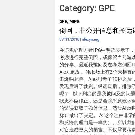
Category:
GPE
GPE
,
MIPG
倒回，非公开信息和长远
07/11/2018
|
alexyeung
在违规处理方针IPG中明确表示了
考虑进行完整倒回，或保留当前游戏
的分享。最近我被问及在考虑倒回
Alex 施放 。Nelo场上有2个
击爆响龙兽。Alex思考了10秒之后，
发现后叫了裁判。经调查后，排除了
呢？ 以下列出的是我被问及的问题(Q)
状态不做修正，还是会将恶意破坏倒回到
的错误获取了额外信息，然后Alex
脉）做出了决定。 A: 这个理由
和反悔的理由是一样的）。所以我
对它造成更大的损害。不仅需要考