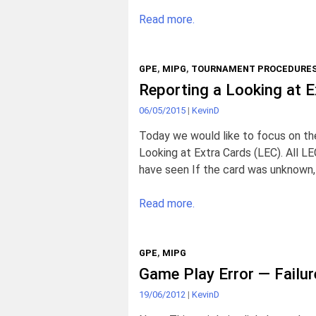
Read more.
GPE
,
MIPG
,
TOURNAMENT PROCEDURE
Reporting a Looking at E
06/05/2015
|
KevinD
Today we would like to focus on th
Looking at Extra Cards (LEC). All LE
have seen If the card was unknown, 
Read more.
GPE
,
MIPG
Game Play Error — Failur
19/06/2012
|
KevinD