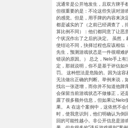
况通常是公开地发生，且双方牌手都
但很重要的是：不论这些失误对游戏
的感觉。但是，用手牌的内容来决
都是诚实的了（之前已经调查了，排
算比例不同）：他们都同意了让恶
个状况作出了之后的决定。 虽然
使结论不同，抉择过程也应该相似
先生，预测游戏状态是一件很艰难
错误的原因。） 总之，Nelo手
定，那就说明，你不是基于评估如何
罚。 这种想法是危险的。因为这
无法做出正确的判断。举例来说，如
找出一张迸增，而你并不知道他牌库顶
会保留当前游戏状态不做修正，还是会
露了很多额外信息，但如果让Nel
果。 A: 在这个案例中，这依然
时，使我意识到，他们明确认为倒
回的可能性越小。非公开信息是游
果。但在很多的“违反游戏规则”案