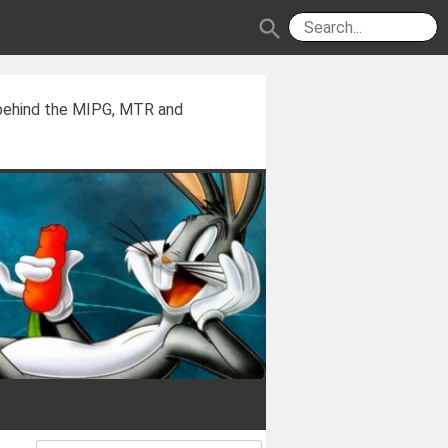
search
 behind the MIPG, MTR and