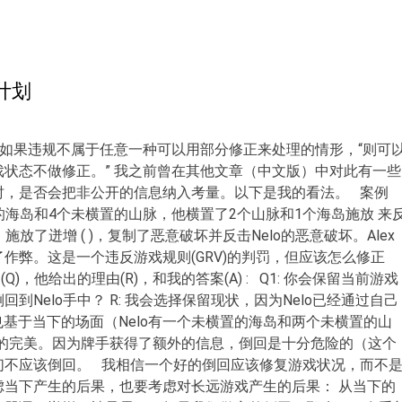
计划
，如果违规不属于任意一种可以用部分修正来处理的情形，“则可
状态不做修正。” 我之前曾在其他文章（中文版）中对此有一些
时，是否会把非公开的信息纳入考量。以下是我的看法。 案例
未横置的海岛和4个未横置的山脉，他横置了2个山脉和1个海岛施放 来
施放了迸增 ( )，复制了恶意破坏并反击Nelo的恶意破坏。Alex
作弊。这是一个违反游戏规则(GRV)的判罚，但应该怎么修正
，他给出的理由(R)，和我的答案(A) : Q1: 你会保留当前游戏
Nelo手中？ R: 我会选择保留现状，因为Nelo已经通过自己
也基于当下的场面（Nelo有一个未横置的海岛和两个未横置的山
非常的完美。因为牌手获得了额外的信息，倒回是十分危险的（这个
们不应该倒回。 我相信一个好的倒回应该修复游戏状况，而不
虑当下产生的后果，也要考虑对长远游戏产生的后果： 从当下的