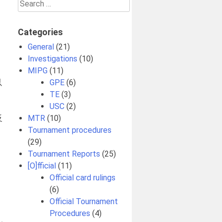
Search
for:
Categories
General
(21)
Investigations
(10)
MIPG
(11)
以
GPE
(6)
TE
(3)
USC
(2)
反
MTR
(10)
Tournament procedures
(29)
Tournament Reports
(25)
[O]fficial
(11)
Official card rulings
(6)
是
Official Tournament
Procedures
(4)