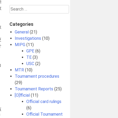
新
Search
改
for:
，
Categories
敢
General
(21)
Investigations
(10)
更
MIPG
(11)
计
GPE
(6)
TE
(3)
USC
(2)
为
MTR
(10)
Tournament procedures
(29)
Tournament Reports
(25)
[O]fficial
(11)
Official card rulings
(6)
该
Official Tournament
情