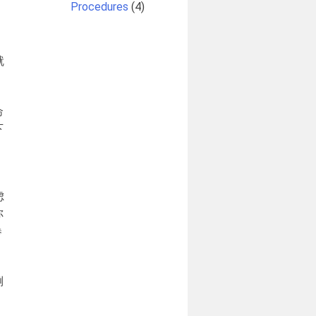
Procedures
(4)
就
命
下
虑
你
暴
倒