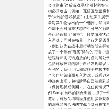
会收到由“违反游戏规则”引起的警
物必须攻击（例如：瓦砾区隐世魔
于“未维护游戏状态”（主动牌手属于
者对其生物做出的一个选择，然而
个却不会对游戏状态产生可见的影
是已经选择了“敏捷”。 只要游戏
入游戏，同时在衡量一个行为是否属
（例如认为在战斗后行动阶段选择敏
放了一个带有“附案”异能的咒语，
进程能证明咒语施放的时点明确处于
包括施放技能的牌手自己发现错误，
有利的，我们可以期望牌手在极少数
个欠佳的策略而介入游戏，或强迫
种迹象出现，包括牌手自己注意到这
（保持现状或倒回）。在任何情况下
例 Sam在自己的回合重置，抓了
随后，施放尖塔精怪并使用参议院
的洞察能够合法的在战斗阶段被施