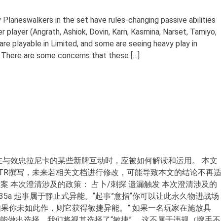
 Planeswalkers in the set have rules-changing passive abilities
er player (Angrath, Ashiok, Dovin, Karn, Kasmina, Narset, Tamiyo,
are playable in Limited, and some are seeing heavy play in
. There are some concerns that these […]
在与效忠拉尼卡的某些新牌互动时，应被如何解读和运用。 本文
G和MTR撰写，未来若相关文档进行修改，可能导致本文的结论不再
附案 本次澄清涉及的政策： 占卜/刺探 遗漏触发 本次澄清涉及的
02.135a 起事属于静止式异能。“起事”意指“你可以让此永久物进战场
如果你未如此作，则它获得敏捷异能。” 如果一名玩家在施放具
异能做出选择，我们将视其选择了“敏捷”。 这不属于违规（牌手不