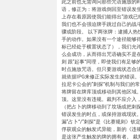
此之前也无需询问那些咒语施放的时
语，修正为：将游戏倒回至错误发
上存在着原因使我们能得出“游戏已
我们也不会强迫牌手跳过自己的战
骤或阶段。 以下两张牌：逮捕人
手的动作。如果没有一个途径能够
标已经处于横置状态了），我们允许
么会成功，从而得出咒语确实不是
则 跟“起事”同理，即使我们有足
时点施放咒语。但只要游戏状态合
就依据IPG来修正实际发生的错误
拉尼卡公会的“刺探”机制与我们的
将牌留在牌库顶或移动到其他区域。
顶。这里没有违规。裁判不应介入
（把占卜的牌移动到了坟场或把刺探
错误发生的时点，或保持游戏现状。不
漏“占卜”/“刺探”是《比赛规则》
俘获观众的触发式异能，新的《违规
是这张产生触发的牌的拥有者。 裁