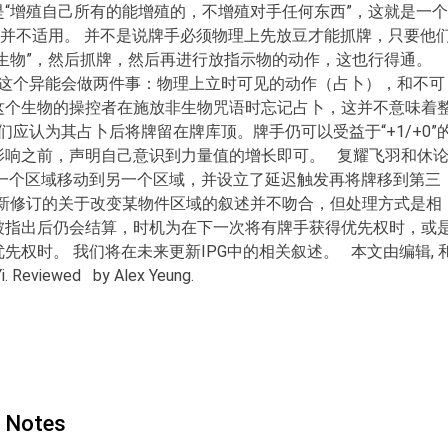
“增殖自己所有的能增殖的，不增殖对手任何东西”，这就是一个
”并不适用。 并不是说牌手必须物理上先放豆才能抓牌，只要他
个生物”，然后抓牌，然后再进行放指示物的动作，这也行得通。
但这个异能会做两件事：物理上立时可见的动作（占卜），和不可
1，如果这个生物的操控者在施放非生物咒语时忘记占卜，这并不意味着
我们应认为其占卜后将牌留在牌库顶。牌手仍可以受益于“+1/+0”
影响之前，声明自己意识到力量值的增长即可。 复耀飞羽和休
从一个区域移动到另一个区域，并设立了延迟触发再将牌移到第三
”中新修订的关于改变某物件区域的叙述并不吻合，但处理方式是相
被指出后仍会结算，时机为在下一次将有牌手获得优先权时，或
权时。 我们将在未来更新IPG中的相关叙述。 本文由编辑, 
 Reviewed by Alex Yeung.
y Notes