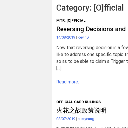
Category:
[O]fficial
MTR
,
[O]FFICIAL
Reversing Decisions and
14/08/2019
|
KevinD
Now that reversing decision is a fe
like to address one specific topic t
so as to be able to claim a Trigger
[…]
Read more.
OFFICIAL CARD RULINGS
火花之战政策说明
08/07/2019
|
alexyeung