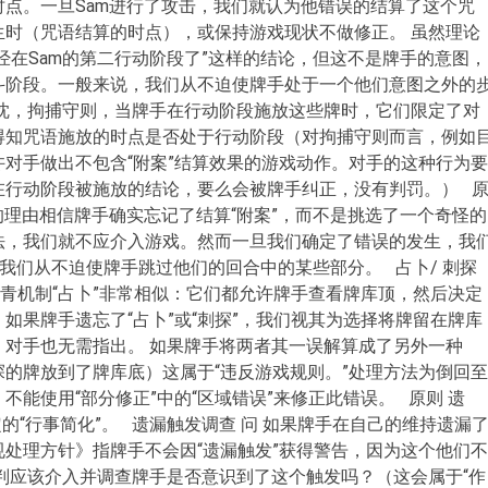
点。一旦Sam进行了攻击，我们就认为他错误的结算了这个咒
生时（咒语结算的时点），或保持游戏现状不做修正。 虽然理论
经在Sam的第二行动阶段了”这样的结论，但这不是牌手的意图，
斗阶段。一般来说，我们从不迫使牌手处于一个他们意图之外的
热忱，拘捕守则，当牌手在行动阶段施放这些牌时，它们限定了对
得知咒语施放的时点是否处于行动阶段（对拘捕守则而言，例如
对手做出不包含“附案”结算效果的游戏动作。对手的这种行为要
在行动阶段被施放的结论，要么会被牌手纠正，没有判罚。） 
够的理由相信牌手确实忘记了结算“附案”，而不是挑选了一个奇怪的
法，我们就不应介入游戏。然而一旦我们确定了错误的发生，我
。我们从不迫使牌手跳过他们的回合中的某些部分。 占卜/ 刺探
常青机制“占卜”非常相似：它们都允许牌手查看牌库顶，然后决定
如果牌手遗忘了“占卜”或“刺探”，我们视其为选择将牌留在牌库
，对手也无需指出。 如果牌手将两者其一误解算成了另外一种
的牌放到了牌库底）这属于“违反游戏规则。”处理方法为倒回至
能使用“部分修正”中的“区域错误”来修正此错误。 原则 遗
钦定的“行事简化”。 遗漏触发调查 问 如果牌手在自己的维持遗漏
处理方针》指牌手不会因“遗漏触发”获得警告，因为这个他们不
判应该介入并调查牌手是否意识到了这个触发吗？（这会属于“作