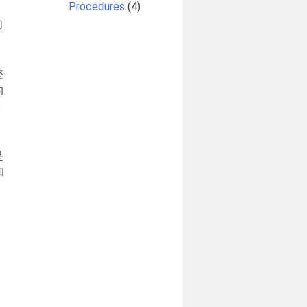
Procedures
(4)
们
整
的
论
是
和