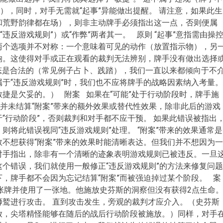
告），同时，对手无需就“起事”异能做出提醒。 请注意，如果此生
和荒野韵律都在场），则非主动牌手必须指出这一点，否则便属
“违反游戏规则”）或“作弊”两者其一。 原则 “起事”意指需由操
两个选项并不对称：一个意味着可见的动作（放置指示物），另
响。这使得对手或正在观看的裁判无法辨别，牌手没有做出选择
状态是合法的（常见例子占卜、践踏），我们一直以来都倾向于不
于“违反游戏规则”时，我们也不应将牌手的战略因素纳入考量。
捷是欠妥的。） 附案 如果在“可能”处于行动阶段时，牌手施
但并未结算“附案”带来的额外效果或替代性效果，除非此后的游戏
“行动阶段”，否则裁判和对手都不应干预。 如果此错误被指出
则将此错误视同“违反游戏规则”处理。 “附案”带来的效果通常是
不想获得“附案”带来的效果时能清晰表达。但我们并不想因为一
对手指出，除非有一个清晰的迹象表明游戏规则已被违反。一旦
个错误，我们就使用一般修正“违反游戏规则”的方法来修复问题
，牌手都不会因为忘记结算“附案”而被强迫掉过某个阶段。 案
一张牌并使用了一张地。他施放史芬斯的洞察但没有获得2点生命
狮鹫进行攻击。 直到攻击发生，旁观的裁判才应介入。（史芬斯
放，尖塔精怪能够在随后的战后行动阶段被施放。）同样，对手