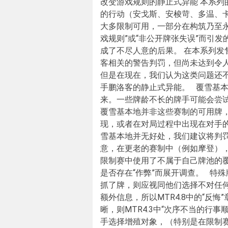
改变游戏规则的静止式异能 本系
的行动（安戈斯、安梭苛、多温、
大多限制可用，一部分在构筑乃至永
戏规则”或“非公开牌张失误”而引
成了不尽人意的后果。 在本系列
客相关的警告判罚，但尚未达到令
但是在现在，我们认为这类问题还
手鹏洛客的静止式异能。 覆雪基本
来。一些牌龄不长的牌手可能会尝
覆雪基本地并非这些赛制的可用牌
现，或者在对局过程中出现在对手的
雪基本地并无好处，我们建议将判罚
意，在更老的赛制中（例如摩登）
限制赛中使用了不属于自己牌池的覆
是否存在“作弊”而展开调查。 特
抓了牌，则应视同他们选择不对任
额外信息，所以MTR4.8中的“反
晰，则MTR4.3中“次序不当的行
手选择增殖对象，（特别是在限制