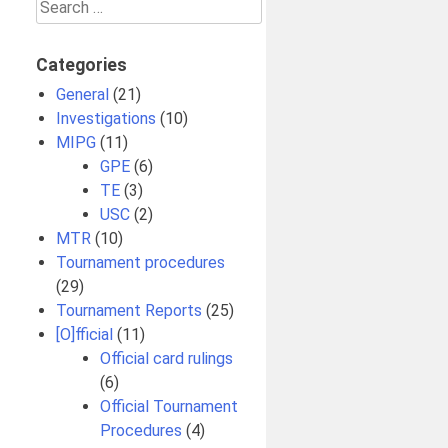
Search
for:
Categories
General
(21)
Investigations
(10)
MIPG
(11)
GPE
(6)
TE
(3)
USC
(2)
MTR
(10)
Tournament procedures
(29)
Tournament Reports
(25)
[O]fficial
(11)
Official card rulings
(6)
Official Tournament
Procedures
(4)