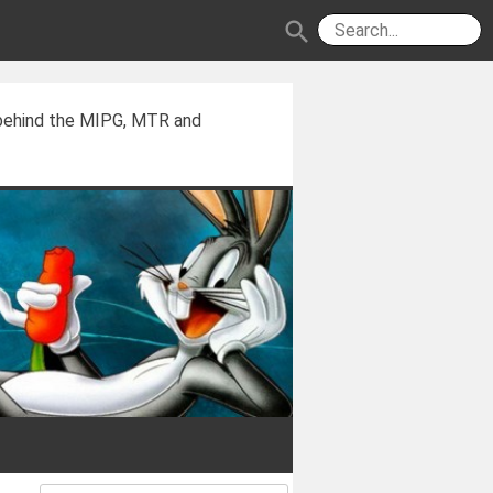
search
 behind the MIPG, MTR and