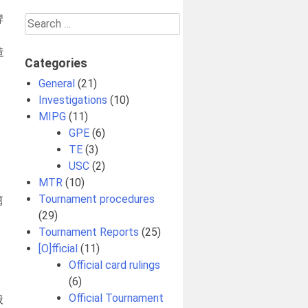
牌
Search
for:
造
Categories
General
(21)
，
Investigations
(10)
MIPG
(11)
GPE
(6)
TE
(3)
USC
(2)
MTR
(10)
Tournament procedures
篇
(29)
Tournament Reports
(25)
[O]fficial
(11)
Official card rulings
(6)
Official Tournament
般