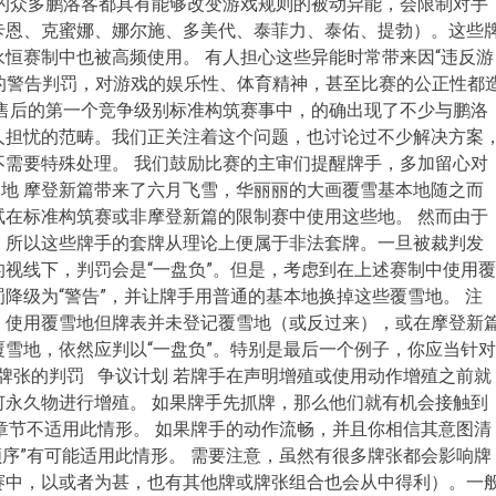
列的众多鹏洛客都具有能够改变游戏规则的被动异能，会限制对手
卡恩、克蜜娜、娜尔施、多美代、泰菲力、泰佑、提勃）。这些
恒赛制中也被高频使用。 有人担心这些异能时常带来因“违反游
发的警告判罚，对游戏的娱乐性、体育精神，甚至比赛的公正性都
发售后的第一个竞争级别标准构筑赛事中，的确出现了不少与鹏洛
人担忧的范畴。我们正关注着这个问题，也讨论过不少解决方案
不需要特殊处理。 我们鼓励比赛的主审们提醒牌手，多加留心对
地 摩登新篇带来了六月飞雪，华丽丽的大画覆雪基本地随之而
试在标准构筑赛或非摩登新篇的限制赛中使用这些地。 然而由于
，所以这些牌手的套牌从理论上便属于非法套牌。一旦被裁判发
视线下，判罚会是“一盘负”。但是，考虑到在上述赛制中使用覆
降级为“警告”，并让牌手用普通的基本地换掉这些覆雪地。 注
，使用覆雪地但牌表并未登记覆雪地（或反过来），或在摩登新
雪地，依然应判以“一盘负”。特别是最后一个例子，你应当针对
殊牌张的判罚 争议计划 若牌手在声明增殖或使用动作增殖之前就
何永久物进行增殖。 如果牌手先抓牌，那么他们就有机会接触到
悔”章节不适用此情形。 如果牌手的动作流畅，并且你相信其意图清
事顺序”有可能适用此情形。 需要注意，虽然有很多牌张都会影响牌
赛中，以或者为甚，也有其他牌或牌张组合也会从中得利）。一