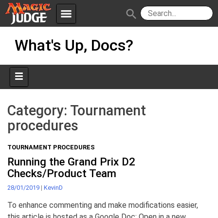
menu
search
Skip
Apps
JudgeApps
What's Up, Docs?
to
content
Policies
Forum
IPG
Judges
JAR
Category:
Tournament
procedures
TOURNAMENT PROCEDURES
Running the Grand Prix D2
Checks/Product Team
28/01/2019
|
KevinD
To enhance commenting and make modifications easier,
this article is hosted as a Google Doc: Open in a new