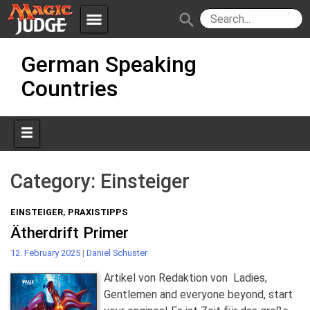
menu
search
Skip
Apps
JudgeApps
German Speaking
to
content
Countries
Policies
Forum
IPG
Judges
JAR
Category:
Einsteiger
EINSTEIGER
,
PRAXISTIPPS
Ätherdrift Primer
12. February 2025
|
Daniel Schuster
Artikel von Redaktion von Ladies,
Gentlemen and everyone beyond, start