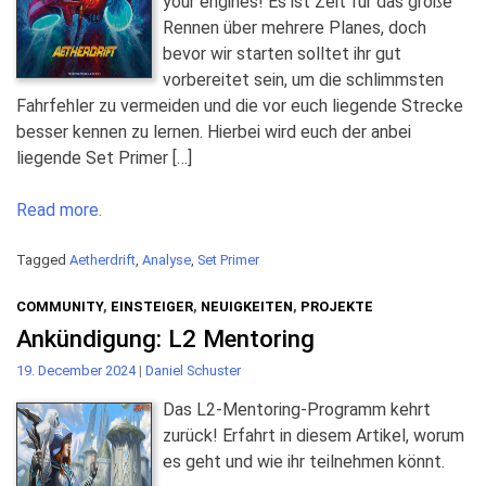
your engines! Es ist Zeit für das große
Rennen über mehrere Planes, doch
bevor wir starten solltet ihr gut
vorbereitet sein, um die schlimmsten
Fahrfehler zu vermeiden und die vor euch liegende Strecke
besser kennen zu lernen. Hierbei wird euch der anbei
liegende Set Primer […]
Read more.
Tagged
Aetherdrift
,
Analyse
,
Set Primer
COMMUNITY
,
EINSTEIGER
,
NEUIGKEITEN
,
PROJEKTE
Ankündigung: L2 Mentoring
19. December 2024
|
Daniel Schuster
Das L2-Mentoring-Programm kehrt
zurück! Erfahrt in diesem Artikel, worum
es geht und wie ihr teilnehmen könnt.