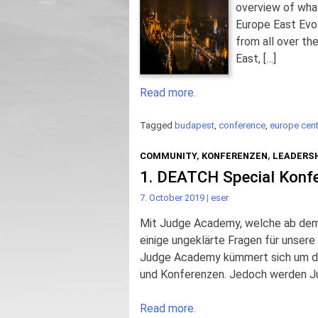
overview of wha
Europe East Evo
from all over t
East, […]
Read more.
Tagged
budapest
,
conference
,
europe cent
COMMUNITY
,
KONFERENZEN
,
LEADERSH
1. DEATCH Special Konfe
7. October 2019
|
eser
Mit Judge Academy, welche ab dem
einige ungeklärte Fragen für unser
Judge Academy kümmert sich um das
und Konferenzen. Jedoch werden J
Read more.