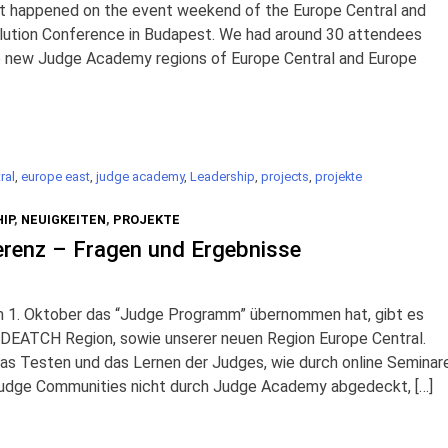
t happened on the event weekend of the Europe Central and
lution Conference in Budapest. We had around 30 attendees
he new Judge Academy regions of Europe Central and Europe
ral
,
europe east
,
judge academy
,
Leadership
,
projects
,
projekte
IP
,
NEUIGKEITEN
,
PROJEKTE
renz – Fragen und Ergebnisse
 1. Oktober das “Judge Programm” übernommen hat, gibt es
e DEATCH Region, sowie unserer neuen Region Europe Central.
 Testen und das Lernen der Judges, wie durch online Seminar
udge Communities nicht durch Judge Academy abgedeckt, […]