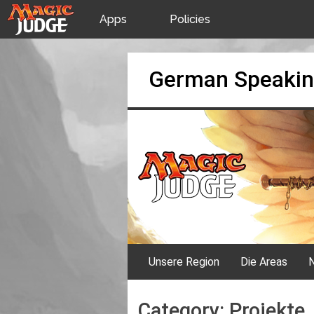
Apps
Policies
JudgeApps
IPG
Skip
German Speakin
to
content
Forum
JAR
Judges
Unsere Region
Die Areas
N
Category:
Projekte