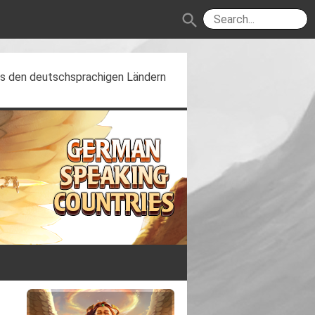
search
aus den deutschsprachigen Ländern