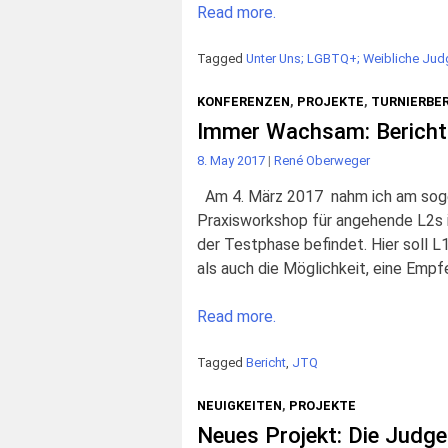
Read more.
Tagged
Unter Uns; LGBTQ+; Weibliche Ju
KONFERENZEN
,
PROJEKTE
,
TURNIERBE
Immer Wachsam: Berich
8. May 2017
|
René Oberweger
Am 4. März 2017 nahm ich am sogen
Praxisworkshop für angehende L2s in
der Testphase befindet. Hier soll 
als auch die Möglichkeit, eine Emp
Read more.
Tagged
Bericht
,
JTQ
NEUIGKEITEN
,
PROJEKTE
Neues Projekt: Die Judge