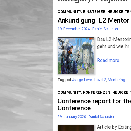
COMMUNITY
,
EINSTEIGER
,
NEUIGKEITE
Ankündigung: L2 Mentor
19. December 2024
|
Daniel Schuster
Das L2-Mentorin
geht und wie ihr
Read more.
Tagged
Judge Level
,
Level 2
,
Mentoring
COMMUNITY
,
KONFERENZEN
,
NEUIGKEI
Conference report for th
Conference
29. January 2020
|
Daniel Schuster
Article by Editi