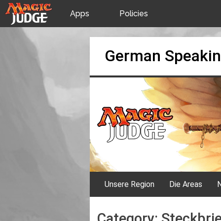
Apps
Policies
JudgeApps
IPG
Skip
German Speakin
to
content
Forum
JAR
Judges
Unsere Region
Die Areas
N
Category:
Steckbrie