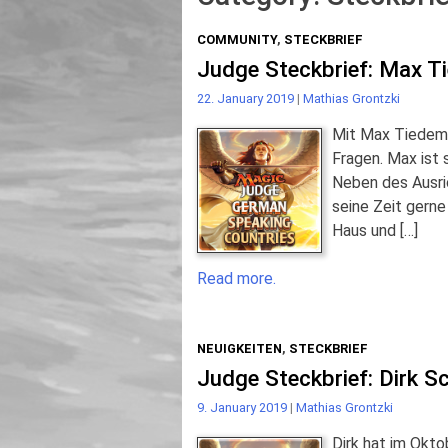
COMMUNITY
,
STECKBRIEF
Judge Steckbrief: Max 
22. January 2019
|
Mathias Grontzki
Mit Max Tiedeman
Fragen. Max ist 
Neben des Ausric
seine Zeit gerne
Haus und […]
Read more.
NEUIGKEITEN
,
STECKBRIEF
Judge Steckbrief: Dirk S
9. January 2019
|
Mathias Grontzki
Dirk hat im Okt