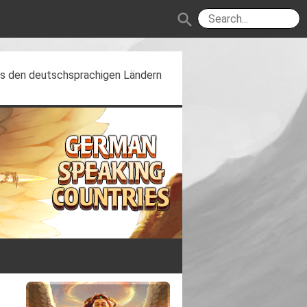
search
aus den deutschsprachigen Ländern