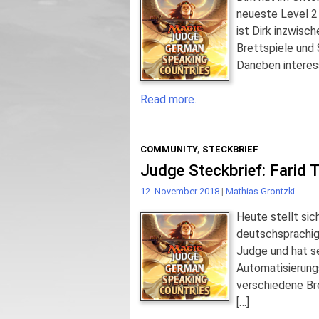
neueste Level 2
ist Dirk inzwisch
Brettspiele und
Daneben interess
Read more.
COMMUNITY
,
STECKBRIEF
Judge Steckbrief: Farid 
12. November 2018
|
Mathias Grontzki
Heute stellt sich
deutschsprachig
Judge und hat se
Automatisierungsi
verschiedene Bre
[…]