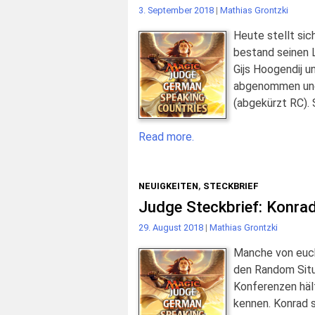
3. September 2018
|
Mathias Grontzki
Heute stellt sic
bestand seinen L
Gijs Hoogendij u
abgenommen und 
(abgekürzt RC). 
Read more.
NEUIGKEITEN
,
STECKBRIEF
Judge Steckbrief: Konrad
29. August 2018
|
Mathias Grontzki
Manche von euch
den Random Situ
Konferenzen hält
kennen. Konrad s