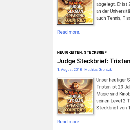
abgelegt. Er ist
an der Universit
auch Tennis, Tis
Read more.
NEUIGKEITEN
,
STECKBRIEF
Judge Steckbrief: Trista
1. August 2018
|
Mathias Grontzki
Unser heutiger 
Tristan ist 23 J
Magic sind Kino
seinen Level 2 
Steckbrief von T
Read more.