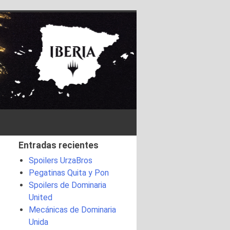
Entradas recientes
Spoilers UrzaBros
Pegatinas Quita y Pon
Spoilers de Dominaria
United
Mecánicas de Dominaria
Unida