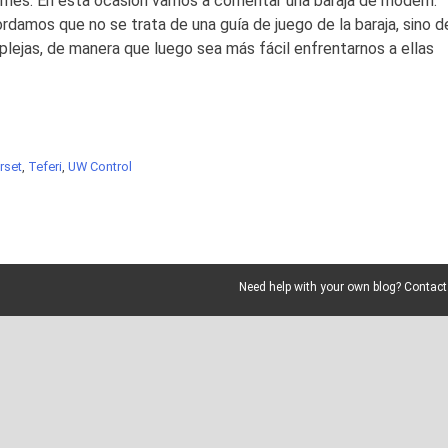
e mes. En esta ocasión vamos a comentar una baraja de modern.
ordamos que no se trata de una guía de juego de la baraja, sino d
lejas, de manera que luego sea más fácil enfrentarnos a ellas
rset
,
Teferi
,
UW Control
Need help with your own blog? Contact