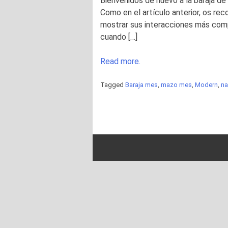
Bienvenidos de nuevo a la baraja d
Como en el artículo anterior, os rec
mostrar sus interacciones más comp
cuando […]
Read more.
Tagged
Baraja mes
,
mazo mes
,
Modern
,
na