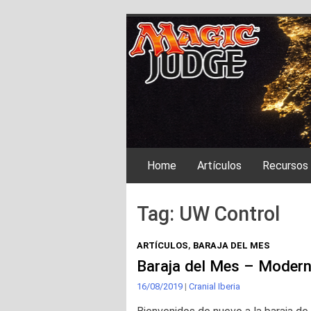
Skip
Magic Judge Ibe
to
content
Home
Artículos
Recursos
Tag:
UW Control
ARTÍCULOS
,
BARAJA DEL MES
Baraja del Mes – Moder
16/08/2019
|
Cranial Iberia