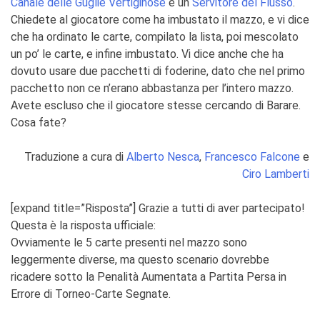
Canale delle Guglie Vertiginose
e un
Servitore del Flusso
.
Chiedete al giocatore come ha imbustato il mazzo, e vi dice
che ha ordinato le carte, compilato la lista, poi mescolato
un po’ le carte, e infine imbustato. Vi dice anche che ha
dovuto usare due pacchetti di foderine, dato che nel primo
pacchetto non ce n’erano abbastanza per l’intero mazzo.
Avete escluso che il giocatore stesse cercando di Barare.
Cosa fate?
Traduzione a cura di
Alberto Nesca
,
Francesco Falcone
e
Ciro Lamberti
[expand title=”Risposta”]
Grazie a tutti di aver partecipato!
Questa è la risposta ufficiale:
Ovviamente le 5 carte presenti nel mazzo sono
leggermente diverse, ma questo scenario dovrebbe
ricadere sotto la Penalità Aumentata a Partita Persa in
Errore di Torneo-Carte Segnate.