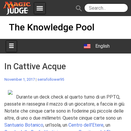
menu
search
Skip
Apps
JudgeApps
The Knowledge Pool
to
content
Policies
Forum
IPG
English
Judges
JAR
In Cattive Acque
November 1, 2017
|
serrafollower95
Durante un deck check al quarto turno di un PPTQ,
passate in rassegna il mazzo di un giocatore, a faccia in giù.
Notate che cinque carte sono in foderine più piccole delle
altre, di uno o due millimetri. Queste cinque carte sono un
Santuario Botanico
, un’Isola, un
Centro dell’Etere
, un