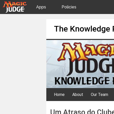
Apps
Policies
JudgeApps
IPG
Skip
The Knowledge 
to
content
Forum
JAR
Judges
Home
About
Our Team
Um Atraso do Clube