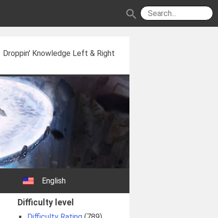
search
Droppin' Knowledge Left & Right
English
Difficulty level
Difficulty Rating
(789)