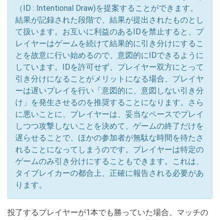
（ID : Intentional Draw)を提案することができます。
結果が記録された段階で、結果が提出されたものとし
て扱います。お互いに利益のあるIDを禁止すると、プ
レイヤーはゲームを続けて結果的に引き分けにするこ
とを故意に行い始めるので、意図的にIDできるように
しています。IDを許可せず、プレイヤー双方にとって
引き分けになることがメリットになる場合、プレイヤ
ーは遅いプレイを行い「意図的に、意図しない引き分
け」を発生させるのを推奨することになります。さら
に悪いことに、プレイヤーは、妥当なペースでプレイ
しつつ攻撃しないことを決めて、ゲームの終了だけを
遅らせることで、ほかの参加者が無駄な時間を待たさ
れることになってしまうのです。プレイヤーは特定の
ゲームのみ引き分けにすることもできます。これは、
タイブレイカーの都合上、正確に報告される必要があ
ります。
投了するプレイヤーが1本でも勝っていた場合、マッチの