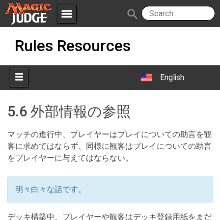
menu
search
Skip
Apps
JudgeApps
Rules Resources
to
content
Policies
Forum
IPG
English
Judges
JAR
5.6 外部情報の参照
マッチの進行中、プレイヤーはプレイについての助言を観
客に求めてはならず、同様に観客はプレイについての助言
をプレイヤーに与えてはならない。
明々白々な話です。
デッキ構築中、プレイヤーや観客はデッキ登録用紙をまだ