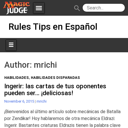
menu
search
Skip
Apps
JudgeApps
Rules Tips en Español
to
content
Policies
Forum
IPG
Judges
JAR
Author:
mrichi
HABILIDADES
,
HABILIDADES DISPARADAS
Ingerir: las cartas de tus oponentes
pueden ser… ¡deliciosas!
November 6, 2015
|
mrichi
¡Bienvenidos al último artículo sobre mecánicas de Batalla
por Zendikar! Hoy hablaremos de otra mecánica Eldrazi:
Ingerir. Bastantes criaturas Eldrazis tienen la palabra clave