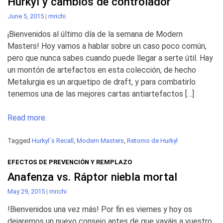
Hurkyl y cambios de controlador
June 5, 2015
|
mrichi
¡Bienvenidos al último día de la semana de Modern
Masters! Hoy vamos a hablar sobre un caso poco común,
pero que nunca sabes cuando puede llegar a serte útil. Hay
un montón de artefactos en esta colección, de hecho
Metalurgia es un arquetipo de draft, y para combatirlo
tenemos una de las mejores cartas antiartefactos […]
Read more.
Tagged
Hurkyl´s Recall
,
Modern Masters
,
Retorno de Hurkyl
EFECTOS DE PREVENCIÓN Y REMPLAZO
Anafenza vs. Ráptor niebla mortal
May 29, 2015
|
mrichi
!Bienvenidos una vez más! Por fin es viernes y hoy os
dejaremos un nuevo consejo antes de que vayáis a vuestro