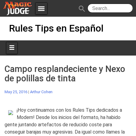
menu
search
Skip
Apps
JudgeApps
Rules Tips en Español
to
content
Policies
Forum
IPG
Judges
JAR
Campo resplandeciente y Nexo
de polillas de tinta
May 25, 2016
|
Arthur Cohen
¡Hoy continuamos con los Rules Tips dedicados a
Modern! Desde los inicios del formato, ha habido
gente juntando artefactos de reducido coste para
conseguir barajas muy agresivas. Da igual como llames la