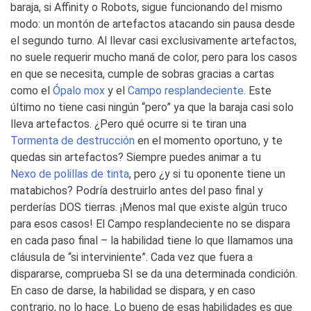
baraja, si Affinity o Robots, sigue funcionando del mismo
modo: un montón de artefactos atacando sin pausa desde
el segundo turno. Al llevar casi exclusivamente artefactos,
no suele requerir mucho maná de color, pero para los casos
en que se necesita, cumple de sobras gracias a cartas
como el
Ópalo mox
y el
Campo resplandeciente
. Este
último no tiene casi ningún “pero” ya que la baraja casi solo
lleva artefactos. ¿Pero qué ocurre si te tiran una
Tormenta de destrucción
en el momento oportuno, y te
quedas sin artefactos? Siempre puedes animar a tu
Nexo de polillas de tinta
, pero ¿y si tu oponente tiene un
matabichos? Podría destruirlo antes del paso final y
perderías DOS tierras. ¡Menos mal que existe algún truco
para esos casos! El Campo resplandeciente no se dispara
en cada paso final – la habilidad tiene lo que llamamos una
cláusula de “si interviniente”. Cada vez que fuera a
dispararse, comprueba SI se da una determinada condición.
En caso de darse, la habilidad se dispara, y en caso
contrario, no lo hace. Lo bueno de esas habilidades es que