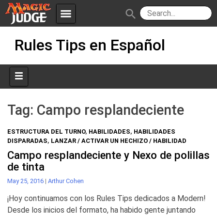
menu
search
Skip
Apps
JudgeApps
Rules Tips en Español
to
content
Policies
Forum
IPG
Judges
JAR
Tag:
Campo resplandeciente
ESTRUCTURA DEL TURNO
,
HABILIDADES
,
HABILIDADES
DISPARADAS
,
LANZAR / ACTIVAR UN HECHIZO / HABILIDAD
Campo resplandeciente y Nexo de polillas
de tinta
May 25, 2016
|
Arthur Cohen
¡Hoy continuamos con los Rules Tips dedicados a Modern!
Desde los inicios del formato, ha habido gente juntando