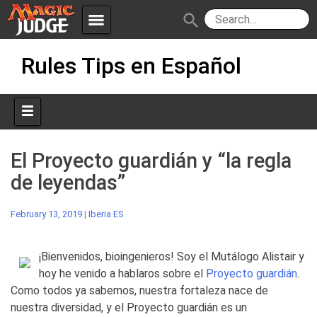
menu
search
Skip
Apps
JudgeApps
Rules Tips en Español
to
content
Policies
Forum
IPG
Judges
JAR
El Proyecto guardián y “la regla
de leyendas”
February 13, 2019
|
Iberia ES
¡Bienvenidos, bioingenieros! Soy el Mutálogo Alistair y
hoy he venido a hablaros sobre el
Proyecto guardián
.
Como todos ya sabemos, nuestra fortaleza nace de
nuestra diversidad, y el Proyecto guardián es un