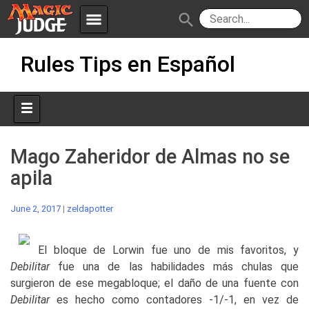
menu
search
Skip
Apps
JudgeApps
Rules Tips en Español
to
content
Policies
Forum
IPG
Judges
JAR
Mago Zaheridor de Almas no se
apila
June 2, 2017
|
zeldapotter
El bloque de Lorwin fue uno de mis favoritos, y
Debilitar
fue una de las habilidades más chulas que
surgieron de ese megabloque; el daño de una fuente con
Debilitar
es hecho como contadores -1/-1, en vez de