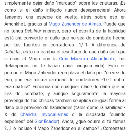
simplemente dejar daño “marcado” sobre las criaturas. ¡Es
como si el daño infligido nunca desapareciera! Ahora
tenemos una especie de vuelta atrás sobre eso en
Amonkhet, gracias al
Mago Zaheridor de Almas
. Puede que
no tenga
Debilitar
impreso, pero el espíritu de la habilidad
está ahí: convierte el daño que no sea de combate hecho
por tus fuentes en contadores -1/-1. A diferencia de
Debilitar
, esto no cambia el resultado de ese daño (así que
si usas al Mago con la
Gran Maestra Almardiente
, tus
Relámpagos no te harían ganar ninguna vida). Esto es
porque el Mago Zaheridor reemplaza el daño por “en vez de
eso, pon esa misma cantidad de contadores -1/-1 sobre
esa criatura”. Funciona con cualquier clase de daño que no
sea de combate, y aunque seguramente la mayoría
provenga de tus chispas también se aplica de igual forma al
daño que proviene de habilidades (tales como la habilidad -
X de
Chandra, Invocallamas
o la disparada “cuando
espolees” del
Glorificador
). Ahora, ¿qué ocurre si tú tienes
2, 3 o incluso 4 Mago Zaheridor en el campo? ¿Comenzará