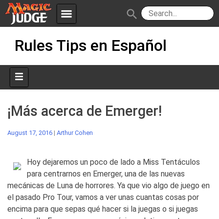
menu
search
Skip
Apps
JudgeApps
Rules Tips en Español
to
content
Policies
Forum
IPG
Judges
JAR
¡Más acerca de Emerger!
August 17, 2016
|
Arthur Cohen
Hoy dejaremos un poco de lado a Miss Tentáculos
para centrarnos en Emerger, una de las nuevas
mecánicas de Luna de horrores. Ya que vio algo de juego en
el pasado Pro Tour, vamos a ver unas cuantas cosas por
encima para que sepas qué hacer si la juegas o si juegas