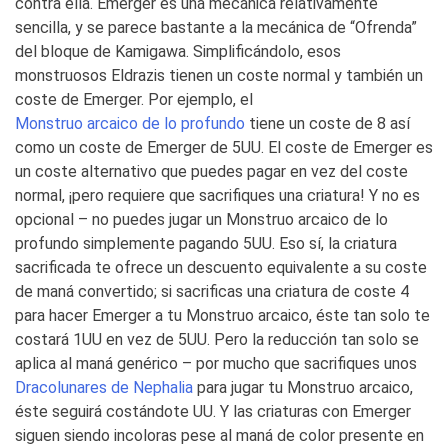
contra ella. Emerger es una mecánica relativamente
sencilla, y se parece bastante a la mecánica de “Ofrenda”
del bloque de Kamigawa. Simplificándolo, esos
monstruosos Eldrazis tienen un coste normal y también un
coste de Emerger. Por ejemplo, el
Monstruo arcaico de lo profundo
tiene un coste de 8 así
como un coste de Emerger de 5UU. El coste de Emerger es
un coste alternativo que puedes pagar en vez del coste
normal, ¡pero requiere que sacrifiques una criatura! Y no es
opcional – no puedes jugar un Monstruo arcaico de lo
profundo simplemente pagando 5UU. Eso sí, la criatura
sacrificada te ofrece un descuento equivalente a su coste
de maná convertido; si sacrificas una criatura de coste 4
para hacer Emerger a tu Monstruo arcaico, éste tan solo te
costará 1UU en vez de 5UU. Pero la reducción tan solo se
aplica al maná genérico – por mucho que sacrifiques unos
Dracolunares de Nephalia
para jugar tu Monstruo arcaico,
éste seguirá costándote UU. Y las criaturas con Emerger
siguen siendo incoloras pese al maná de color presente en