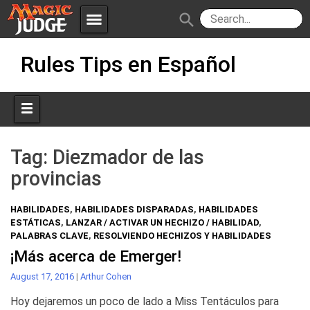
menu
search
Skip
Apps
JudgeApps
Rules Tips en Español
to
content
Policies
Forum
IPG
Judges
JAR
Tag:
Diezmador de las
provincias
HABILIDADES
,
HABILIDADES DISPARADAS
,
HABILIDADES
ESTÁTICAS
,
LANZAR / ACTIVAR UN HECHIZO / HABILIDAD
,
PALABRAS CLAVE
,
RESOLVIENDO HECHIZOS Y HABILIDADES
¡Más acerca de Emerger!
August 17, 2016
|
Arthur Cohen
Hoy dejaremos un poco de lado a Miss Tentáculos para