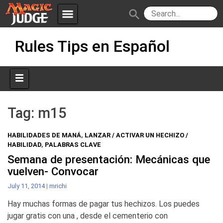
menu
search
Skip
Apps
JudgeApps
Rules Tips en Español
to
content
Policies
Forum
IPG
Judges
JAR
Tag:
m15
HABILIDADES DE MANÁ
,
LANZAR / ACTIVAR UN HECHIZO /
HABILIDAD
,
PALABRAS CLAVE
Semana de presentación: Mecánicas que
vuelven- Convocar
July 11, 2014
|
mrichi
Hay muchas formas de pagar tus hechizos. Los puedes
jugar gratis con una , desde el cementerio con