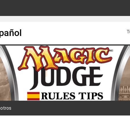
spañol
T
otros