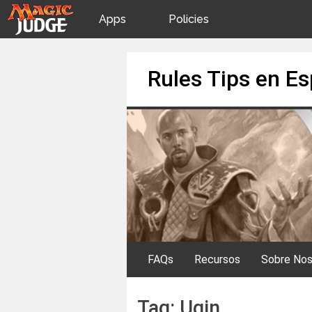
Apps
Policies
JudgeApps
IPG
Skip
Rules Tips en E
to
content
Forum
JAR
Judges
FAQs
Recursos
Sobre Nos
Tag:
Ugin