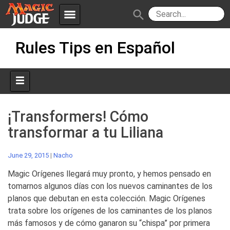
menu
search
Skip
Apps
JudgeApps
Rules Tips en Español
to
content
Policies
Forum
IPG
Judges
JAR
¡Transformers! Cómo
transformar a tu Liliana
June 29, 2015
|
Nacho
Magic Orígenes llegará muy pronto, y hemos pensado en
tomarnos algunos días con los nuevos caminantes de los
planos que debutan en esta colección. Magic Orígenes
trata sobre los orígenes de los caminantes de los planos
más famosos y de cómo ganaron su “chispa” por primera