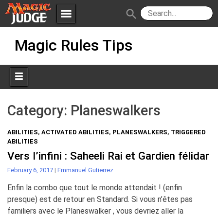
menu
search
Skip
Apps
JudgeApps
Magic Rules Tips
to
content
Policies
Forum
IPG
Judges
JAR
Category:
Planeswalkers
ABILITIES
,
ACTIVATED ABILITIES
,
PLANESWALKERS
,
TRIGGERED
ABILITIES
Vers l’infini : Saheeli Rai et Gardien félidar
February 6, 2017
|
Emmanuel Gutierrez
Enfin la combo que tout le monde attendait ! (enfin
presque) est de retour en Standard. Si vous n’êtes pas
familiers avec le Planeswalker , vous devriez aller la