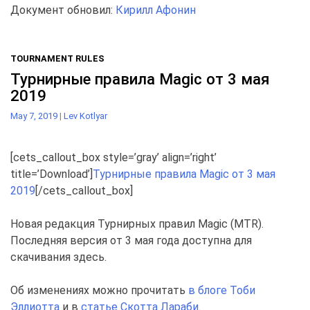
Документ обновил:
Кирилл Афонин
TOURNAMENT RULES
Турнирные правила Magic от 3 мая
2019
May 7, 2019
|
Lev Kotlyar
[cets_callout_box style=’gray’ align=’right’
title=’Download’]
Турнирные правила Magic от 3 мая
2019
[/cets_callout_box]
Новая редакция Турнирных правил Magic (MTR).
Последняя версия от 3 мая года доступна для
скачивания здесь.
Об изменениях можно прочитать
в блогe Тоби
Эллиотта
и в
статье Скотта Лараби
.