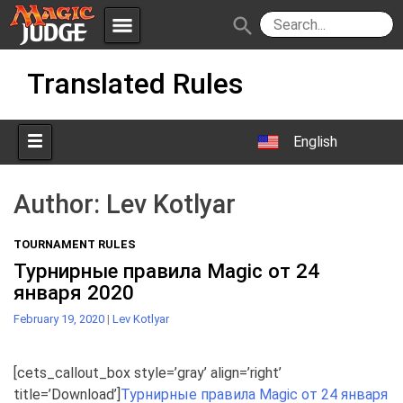
menu
search
Skip
Apps
JudgeApps
Translated Rules
to
content
Policies
Forum
IPG
English
Judges
JAR
Author:
Lev Kotlyar
TOURNAMENT RULES
Турнирные правила Magic от 24
января 2020
February 19, 2020
|
Lev Kotlyar
[cets_callout_box style=’gray’ align=’right’
title=’Download’]
Турнирные правила Magic от 24 января