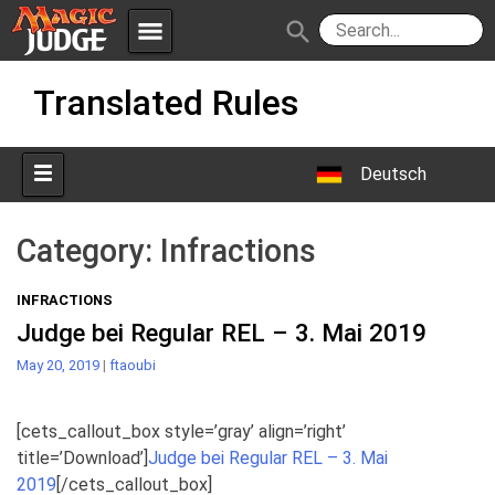
menu
search
Skip
Apps
JudgeApps
Translated Rules
to
content
Policies
Forum
IPG
Deutsch
Judges
JAR
Category:
Infractions
INFRACTIONS
Judge bei Regular REL – 3. Mai 2019
May 20, 2019
|
ftaoubi
[cets_callout_box style=’gray’ align=’right’
title=’Download’]
Judge bei Regular REL – 3. Mai
2019
[/cets_callout_box]