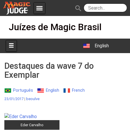
menu
search
Skip
Apps
JudgeApps
Juízes de Magic Brasil
to
content
Policies
Forum
IPG
English
Judges
JAR
Destaques da wave 7 do
Exemplar
Português
English
French
23/01/2017
|
beoulve
Eder Carvalho