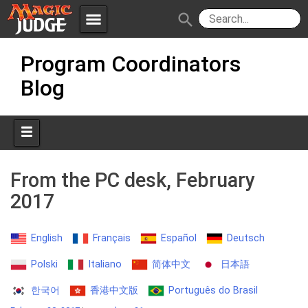
menu
search
Skip
Apps
JudgeApps
Program Coordinators
to
content
Blog
Policies
Forum
IPG
Judges
JAR
From the PC desk, February
2017
English
Français
Español
Deutsch
Polski
Italiano
简体中文
日本語
한국어
香港中文版
Português do Brasil