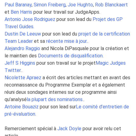
Paul Baranay
,
Simon Freiberg
,
Joe Hughto
,
Rob Blanckaert
et
Ben Harris
pour leur travail sur JudgeApps.
Antonio Jose Rodriguez
pour son lead du
Projet des GP
Travel Guides
.
Dustin De Leeuw
pour son lead du
projet de la certification
Team Leader
et sa
récente mise à jour.
.
Alejandro Raggio
and Nicola DiPasquale pour la création et
le maintien des
Documents de disqualification
.
Jeff S Higgins
pour son travail sur le projet
Magic Judges
Twitter.
.
Nicolette Apraez
a écrit des articles mettant en avant des
reconnaissance du Programme Exemplar et a également
réuni deux sondages internes sur ce programme ainsi
qu’analysé
la plupart des nominations.
.
Antoine Bouaziz
pour son lead sur
Le comité d’entretien de
pré-évaluation
.
Remerciement spécial à
Jack Doyle
pour avoir relu cet
article.