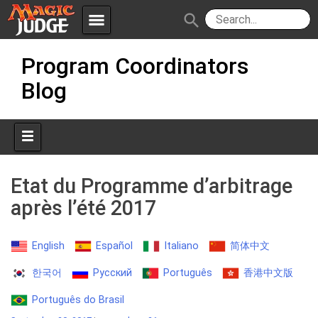
menu
search
Skip
Apps
JudgeApps
Program Coordinators
to
content
Blog
Policies
Forum
IPG
Judges
JAR
Etat du Programme d’arbitrage
après l’été 2017
English
Español
Italiano
简体中文
한국어
Русский
Português
香港中文版
Português do Brasil