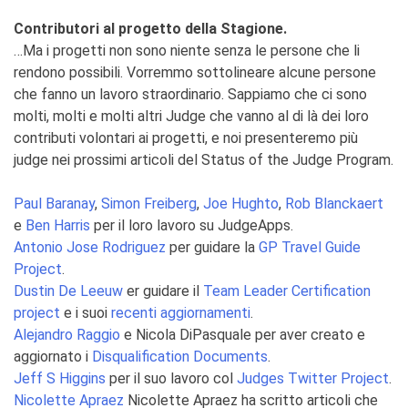
Contributori al progetto della Stagione.
…Ma i progetti non sono niente senza le persone che li
rendono possibili. Vorremmo sottolineare alcune persone
che fanno un lavoro straordinario. Sappiamo che ci sono
molti, molti e molti altri Judge che vanno al di là dei loro
contributi volontari ai progetti, e noi presenteremo più
judge nei prossimi articoli del Status of the Judge Program.
Paul Baranay
,
Simon Freiberg
,
Joe Hughto
,
Rob Blanckaert
e
Ben Harris
per il loro lavoro su JudgeApps.
Antonio Jose Rodriguez
per guidare la
GP Travel Guide
Project
.
Dustin De Leeuw
er guidare il
Team Leader Certification
project
e i suoi
recenti aggiornamenti
.
Alejandro Raggio
e Nicola DiPasquale per aver creato e
aggiornato i
Disqualification Documents
.
Jeff S Higgins
per il suo lavoro col
Judges Twitter Project
.
Nicolette Apraez
Nicolette Apraez ha scritto articoli che