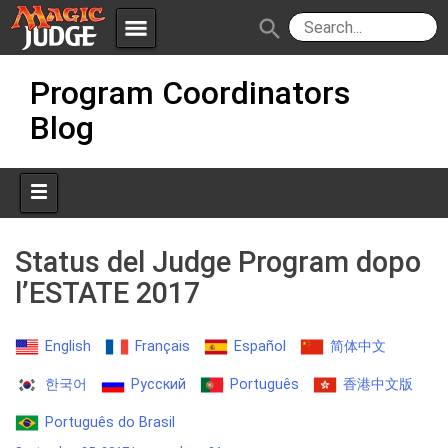
menu
search
Skip
Apps
JudgeApps
Program Coordinators
to
content
Blog
Policies
Forum
IPG
Judges
JAR
Status del Judge Program dopo
l’ESTATE 2017
English
Français
Español
简体中文
한국어
Русский
Português
香港中文版
Português do Brasil