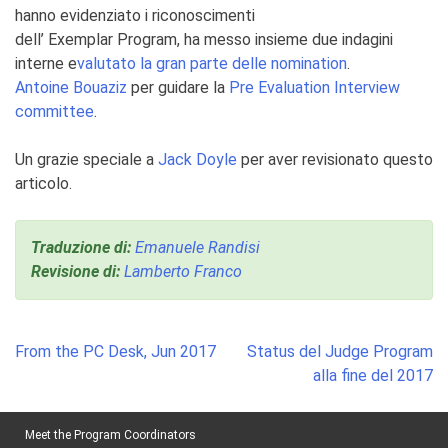
hanno evidenziato i riconoscimenti
dell’ Exemplar Program, ha messo insieme due indagini
interne e
valutato la gran parte delle nomination
.
Antoine Bouaziz
per guidare la
Pre Evaluation Interview
committee
.
Un grazie speciale a
Jack Doyle
per aver revisionato questo
articolo.
Traduzione di:
Emanuele Randisi
Revisione di:
Lamberto Franco
Post
From the PC Desk, Jun 2017
Status del Judge Program
navigation
alla fine del 2017
Meet the Program Coordinators