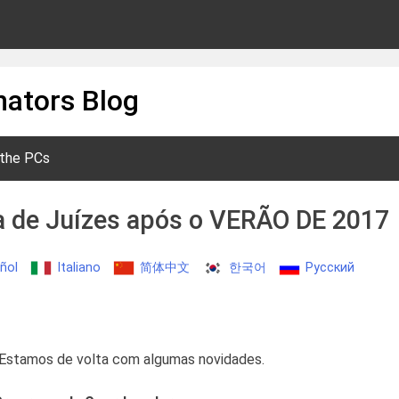
ators Blog
 the PCs
a de Juízes após o VERÃO DE 2017
ñol
Italiano
简体中文
한국어
Русский
 Estamos de volta com algumas novidades.