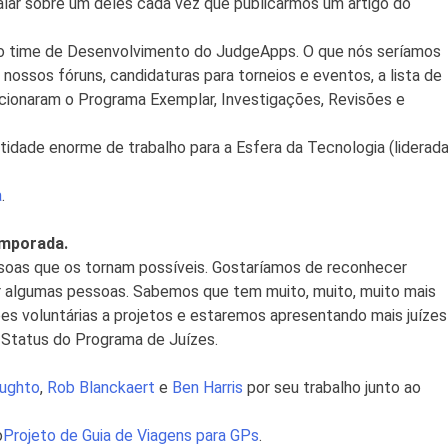
falar sobre um deles cada vez que publicarmos um artigo do
o time de Desenvolvimento do JudgeApps. O que nós seríamos
ssos fóruns, candidaturas para torneios e eventos, a lista de
icionaram o Programa Exemplar, Investigações, Revisões e
idade enorme de trabalho para a Esfera da Tecnologia (liderad
a
.
emporada.
soas que os tornam possíveis. Gostaríamos de reconhecer
or algumas pessoas. Sabemos que tem muito, muito, muito mais
ões voluntárias a projetos e estaremos apresentando mais juízes
 Status do Programa de Juízes.
ughto
,
Rob Blanckaert
e
Ben Harris
por seu trabalho junto ao
o
Projeto de Guia de Viagens para GPs
.