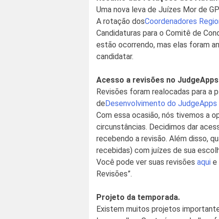
Uma nova leva de Juízes Mor de G
A rotação dos
Coordenadores Regio
Candidaturas para o Comitê de Co
estão ocorrendo, mas elas foram a
candidatar.
Acesso a revisões no JudgeApps
Revisões foram realocadas para a 
de
Desenvolvimento do JudgeApps
Com essa ocasião, nós tivemos a o
circunstâncias. Decidimos dar ace
recebendo a revisão. Além disso, qu
recebidas) com juízes de sua esco
Você pode ver suas revisões
aqui
e
Revisões”.
Projeto da temporada.
Existem muitos projetos important