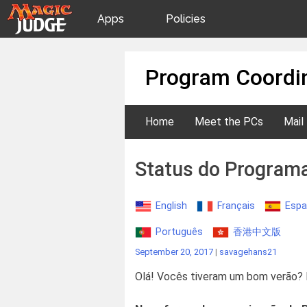
Apps
Policies
JudgeApps
IPG
Skip
Program Coordin
to
content
Forum
JAR
Home
Meet the PCs
Mail
Judges
Status do Program
English
Français
Espa
Português
香港中文版
September 20, 2017
|
savagehans21
Olá! Vocês tiveram um bom verão?