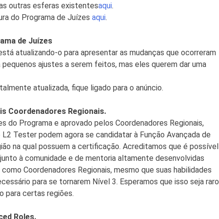
as outras esferas existentes
aqui
.
tura do Programa de Juízes
aqui
.
rama de Juízes
está atualizando-o para apresentar as mudanças que ocorreram
há pequenos ajustes a serem feitos, mas eles querem dar uma
talmente atualizada, fique ligado para o anúncio.
is Coordenadores Regionais.
s do Programa e aprovado pelos Coordenadores Regionais,
de L2 Tester podem agora se candidatar à Função Avançada de
ião na qual possuem a certificação. Acreditamos que é possível
s junto à comunidade e de mentoria altamente desenvolvidas
como Coordenadores Regionais, mesmo que suas habilidades
essário para se tornarem Nível 3. Esperamos que isso seja raro
 para certas regiões.
ed Roles.