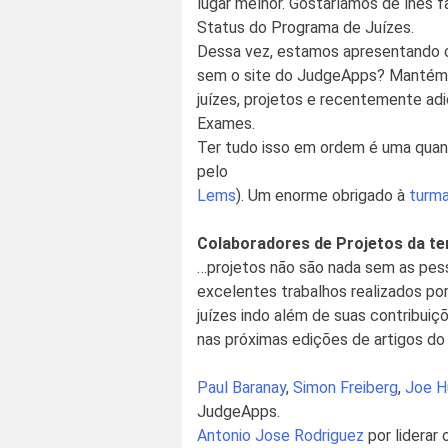
lugar melhor. Gostaríamos de lhes 
Status do Programa de Juízes.
Dessa vez, estamos apresentando 
sem o site do JudgeApps? Mantém no
juízes, projetos e recentemente ad
Exames.
Ter tudo isso em ordem é uma quant
pelo
Lems
). Um enorme obrigado à
turm
Colaboradores de Projetos da t
…projetos não são nada sem as pes
excelentes trabalhos realizados p
juízes indo além de suas contribuiç
nas próximas edições de artigos do
Paul Baranay
,
Simon Freiberg
,
Joe H
JudgeApps.
Antonio Jose Rodriguez
por liderar 