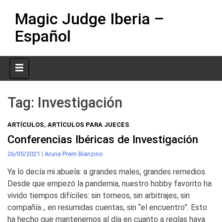
Skip
Magic Judge Iberia –
to
content
Español
Tag:
Investigación
ARTÍCULOS
,
ARTÍCULOS PARA JUECES
Conferencias Ibéricas de Investigación
26/05/2021
|
Aruna Prem Bianzino
Ya lo decía mi abuela: a grandes males, grandes remedios.
Desde que empezó la pandemia, nuestro hobby favorito ha
vivido tiempos difíciles: sin torneos, sin arbitrajes, sin
compañía.., en resumidas cuentas, sin “el encuentro”. Esto
ha hecho que mantenernos al día en cuanto a reglas haya