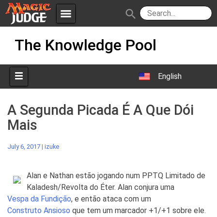
menu
search
Skip
Apps
JudgeApps
The Knowledge Pool
to
content
Policies
Forum
IPG
English
Judges
JAR
A Segunda Picada É A Que Dói
Mais
July 6, 2017
|
izuke
Alan e Nathan estão jogando num PPTQ Limitado de
Kaladesh/Revolta do Éter. Alan conjura uma
Vespa da Fundição
, e então ataca com um
Construto Ansioso
que tem um marcador +1/+1 sobre ele.