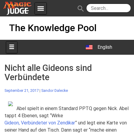
menu
search
Skip
Apps
JudgeApps
The Knowledge Pool
to
content
Policies
Forum
IPG
English
Judges
JAR
Nicht alle Gideons sind
Verbündete
September 21, 2017
|
Sandor Dalecke
Abel spielt in einem Standard PPTQ gegen Nick. Abel
tappt 4 Ebenen, sagt “Wirke
Gideon, Verbündeter von Zendikar
” und legt eine Karte von
seiner Hand auf den Tisch. Dann sagt er “mache einen