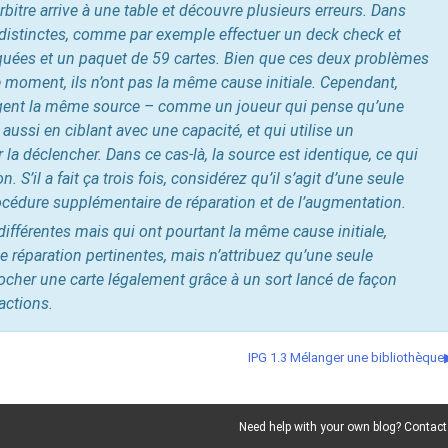
rbitre arrive à une table et découvre plusieurs erreurs. Dans
 distinctes, comme par exemple effectuer un deck check et
rquées et un paquet de 59 cartes. Bien que ces deux problèmes
moment, ils n’ont pas la même cause initiale. Cependant,
tagent la même source – comme un joueur qui pense qu’une
ussi en ciblant avec une capacité, et qui utilise un
a déclencher. Dans ce cas-là, la source est identique, ce qui
. S’il a fait ça trois fois, considérez qu’il s’agit d’une seule
rocédure supplémentaire de réparation et de l’augmentation.
s différentes mais qui ont pourtant la même cause initiale,
 réparation pertinentes, mais n’attribuez qu’une seule
piocher une carte légalement grâce à un sort lancé de façon
actions.
IPG 1.3 Mélanger une bibliothèque
Need help with your own blog? Contact