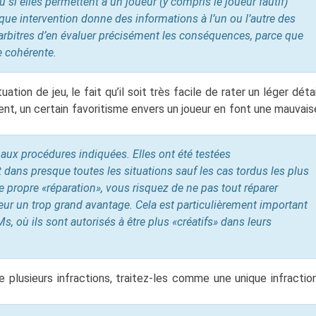
ou si elles permettent à un joueur (y compris le joueur fautif)
que intervention donne des informations à l’un ou l’autre des
rbitres d’en évaluer précisément les conséquences, parce que
e cohérente.
tuation de jeu, le fait qu’il soit très facile de rater un léger détai
nt, un certain favoritisme envers un joueur en font une mauvais
 aux procédures indiquées. Elles ont été testées
dans presque toutes les situations sauf les cas tordus les plus
e propre «réparation», vous risquez de ne pas tout réparer
ur un trop grand avantage. Cela est particulièrement important
s, où ils sont autorisés à être plus «créatifs» dans leurs
 plusieurs infractions, traitez-les comme une unique infraction