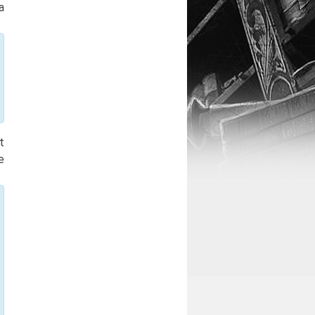
a
t
e