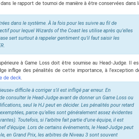
 dans le rapport de tournoi de manière à être conservées dans l
rées dans le système. À la fois pour les suivre au fil de
ctif pour lequel Wizards of the Coast les utilise après qu’elles
ase sert surtout à rappeler gentiment qu’il faut saisir les
ER.
supérieure à Game Loss doit être soumise au Head-Judge. Il es
 inflige des pénalités de cette importance, à l’exception d
e de deck
.
se» difficile à corriger s’il est infligé par erreur. En
de consulter le Head-Judge avant de donner un Game Loss ou
ications, seul le HJ peut en décider. Les pénalités pour retard
t exemptées, parce qu’elles sont généralement assez évidentes
tes). Toutefois, si l’arbitre fait partie d’une équipe, il est
ef d’équipe. Lors de certains événements, le Head-Judge peut
le, en Grand Prix, les arbitres de Niveau 3 sont souvent