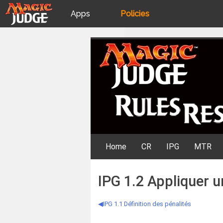
Apps
Policies
JudgeApps
IPG
Skip
Rules Resources
to
content
Forum
JAR
Judges
Home
CR
IPG
MTR
IPG 1.2 Appliquer u
IPG 1.1 Définition des pénalités