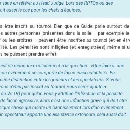
ss sans en référer au Head Judge. Lors des RPTQs ou des
oit aussi le cas pour les chefs d’équipes.
s être inscrit au tournoi. Bien que ce Guide parle surtout de
les autres personnes présentes dans la salle – par exemple le
ou les arbitres – peuvent être inscrites au tournoi (et en êtr
alité. Les pénalités sont infligées (et enregistrées) même si u
les ne puissent prendre effet.
e est de répondre explicitement à la question : «Que faire si une
à mon événement se comporte de façon inacceptable ?». En
ucune distinction entre les joueurs et les spectateurs. Si vous
us n’êtes pas inscrit au tournoi, vous serez ajouté à
ou WLTR) pour qu’on vous y attribue l’infraction et la pénalité
de façon agressive, alors c’est une infraction grave qui doit être
uelque chose qui mérite un bannissement lors d’un événement
 un spectateur apporte une assistance extérieure, cela aussi doit