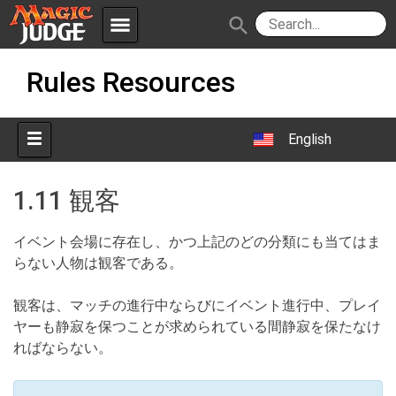
menu
search
Skip
Apps
JudgeApps
Rules Resources
to
content
Policies
Forum
IPG
English
Judges
JAR
1.11 観客
イベント会場に存在し、かつ上記のどの分類にも当てはま
らない人物は観客である。
観客は、マッチの進行中ならびにイベント進行中、プレイ
ヤーも静寂を保つことが求められている間静寂を保たなけ
ればならない。