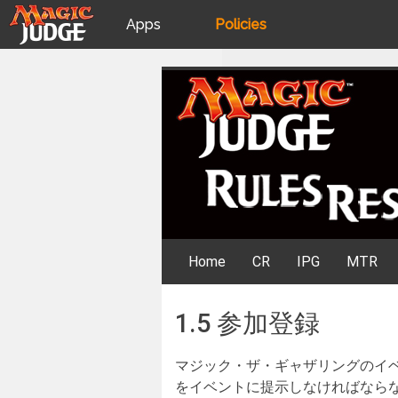
Apps
Policies
JudgeApps
IPG
Skip
Rules Resources
to
content
Forum
JAR
Judges
Home
CR
IPG
MTR
1.5 参加登録
マジック・ザ・ギャザリングのイ
をイベントに提示しなければなら