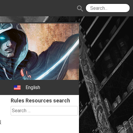
search
English
Rules Resources search
Search
for:
報