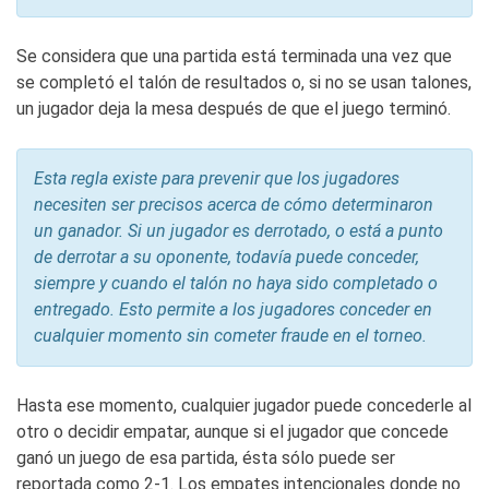
Se considera que una partida está terminada una vez que
se completó el talón de resultados o, si no se usan talones,
un jugador deja la mesa después de que el juego terminó.
Esta regla existe para prevenir que los jugadores
necesiten ser precisos acerca de cómo determinaron
un ganador. Si un jugador es derrotado, o está a punto
de derrotar a su oponente, todavía puede conceder,
siempre y cuando el talón no haya sido completado o
entregado. Esto permite a los jugadores conceder en
cualquier momento sin cometer fraude en el torneo.
Hasta ese momento, cualquier jugador puede concederle al
otro o decidir empatar, aunque si el jugador que concede
ganó un juego de esa partida, ésta sólo puede ser
reportada como 2-1. Los empates intencionales donde no