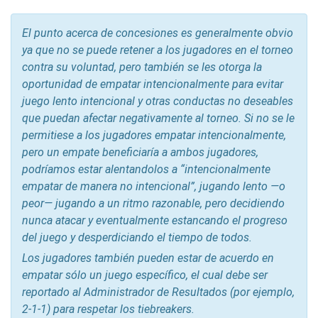
El punto acerca de concesiones es generalmente obvio
ya que no se puede retener a los jugadores en el torneo
contra su voluntad, pero también se les otorga la
oportunidad de empatar intencionalmente para evitar
juego lento intencional y otras conductas no deseables
que puedan afectar negativamente al torneo. Si no se le
permitiese a los jugadores empatar intencionalmente,
pero un empate beneficiaría a ambos jugadores,
podríamos estar alentandolos a “intencionalmente
empatar de manera no intencional”, jugando lento —o
peor— jugando a un ritmo razonable, pero decidiendo
nunca atacar y eventualmente estancando el progreso
del juego y desperdiciando el tiempo de todos.
Los jugadores también pueden estar de acuerdo en
empatar sólo un juego específico, el cual debe ser
reportado al Administrador de Resultados (por ejemplo,
2-1-1) para respetar los tiebreakers.