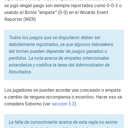
se jugó ningún juego son siempre reportados como 0-0-3 o
usando el Botón “empate” (0-0) en el Wizards Event
Reporter (WER).
Todos los juegos que se disputaron deben ser
debidamente registrados, ya que algunos tiebreakers
del torneo pueden depender de juegos ganados o
perdidos. La nota acerca de empates intencionales
estandariza y codifica la tarea del Administrador de
Resultados.
Los jugadores no pueden acordar una concesión o empate
a cambio de ninguna recompensa o incentivo. Hacer eso se
considera Soborno (ver
seccion 5.2
).
La falta de conocimiento acerca de esta regla no exime