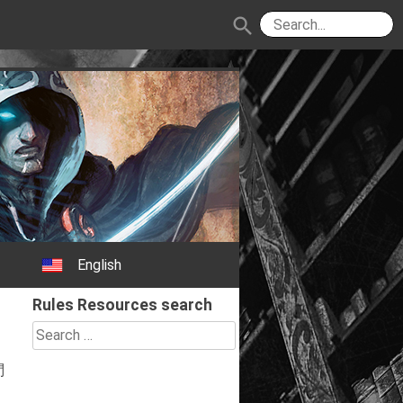
search
English
Rules Resources search
Search
for:
問