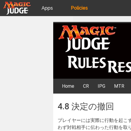
Apps
Policies
JudgeApps
IPG
Skip
Rules Resources
to
content
Forum
JAR
Judges
Home
CR
IPG
MTR
4.8 決定の撤回
プレイヤーには実際に行動を起こ
わず対戦相手に伝わった行動を取