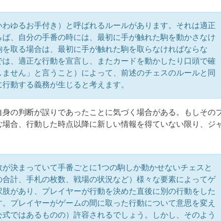
いわゆるお手付き）と呼ばれるルールがあります。それは適正
らば、自分の手番の時には、最初に手が触れた駒を動かさなけ
駒を取る場合は、最初に手が触れた駒を取らなければならな
では、適正な行動を宣言し、またカードを動かしたり口頭で確
しません」と言うこと）によって、前述のチェスのルールと同
に行動する義務が生じると考えます。
自身の判断が誤りであったことに気づく場合がある。もしその
む場合、行動した時点以降に新しい情報を得ていない限り、ジ
数が決まっていて手番ごとに1つの駒しか動かせないチェスと
の合計、手札の枚数、戦場の状況など）様々な要素によってゲ
択肢があり、プレイヤーが行動を決めた直後に別の行動をした
す。プレイヤーがゲームの間に取った行動について意思を変え
公式ではあるものの）許容されるでしょう。しかし、そのよう