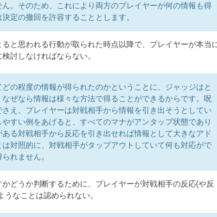
せん。そのため、これにより両方のプレイヤーが何の情報も得
は決定の撤回を許容することとします。
よると思われる行動が取られた時点以降で、プレイヤーが本当
に検討しなければならない。
てどの程度の情報が得られたのかということに、ジャッジはと
。なぜなら情報は様々な方法で得ることができるからです。呪
でさえ、プレイヤーは対戦相手から情報を引き出そうとしてい
しやすい例をあげると、すべてのマナがアンタップ状態であり
がある対戦相手から反応を引き出せれば情報として大きなアド
とは対照的に、対戦相手がタップアウトしていて何も対応がで
得られません。
すかどうか判断するために、プレイヤーが対戦相手の反応(や反
ようなことは認められない。