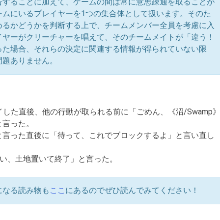
告することに加えて、ゲームの間は常に意思疎通を取ることが
ームにいるプレイヤーを1つの集合体として扱います。そのた
めるかどうかを判断する上で、チームメンバー全員を考慮に入
イヤーがクリーチャーを唱えて、そのチームメイトが「違う！
った場合、それらの決定に関連する情報が得られていない限
問題ありません。
プレイした直後、他の行動が取られる前に「ごめん、《沼/Swamp
と言った。
と言った直後に「待って、これでブロックするよ」と言い直し
ない、土地置いて終了」と言った。
になる読み物も
ここ
にあるのでぜひ読んでみてください！