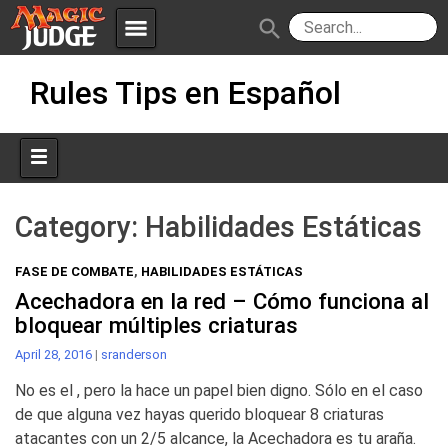
menu
search
Skip
Apps
JudgeApps
Rules Tips en Español
to
content
Policies
Forum
IPG
Judges
JAR
Category:
Habilidades Estáticas
FASE DE COMBATE
,
HABILIDADES ESTÁTICAS
Acechadora en la red – Cómo funciona al
bloquear múltiples criaturas
April 28, 2016
|
sranderson
No es el , pero la hace un papel bien digno. Sólo en el caso
de que alguna vez hayas querido bloquear 8 criaturas
atacantes con un 2/5 alcance, la Acechadora es tu araña.