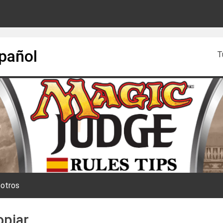
spañol
T
otros
opiar