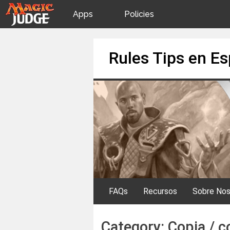
Apps
Policies
JudgeApps
IPG
Skip
Rules Tips en E
to
content
Forum
JAR
Judges
FAQs
Recursos
Sobre Nos
Category:
Copia / c