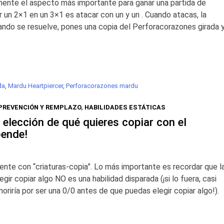
nte el aspecto más importante para ganar una partida de
un 2×1 en un 3×1 es atacar con un y un . Cuando atacas, la
cuando se resuelve, pones una copia del Perforacorazones girada 
da
,
Mardu Heartpiercer
,
Perforacorazones mardu
PREVENCIÓN Y REMPLAZO
,
HABILIDADES ESTÁTICAS
 elección de qué quieres copiar con el
pende!
nte con “criaturas-copia”. Lo más importante es recordar que l
gir copiar algo NO es una habilidad disparada (¡si lo fuera, casi
moriría por ser una 0/0 antes de que puedas elegir copiar algo!).