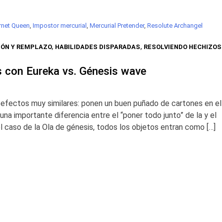
rnet Queen
,
Impostor mercurial
,
Mercurial Pretender
,
Resolute Archangel
IÓN Y REMPLAZO
,
HABILIDADES DISPARADAS
,
RESOLVIENDO HECHIZOS
s con Eureka vs. Génesis wave
n efectos muy similares: ponen un buen puñado de cartones en el
na importante diferencia entre el “poner todo junto” de la y el
el caso de la Ola de génesis, todos los objetos entran como […]