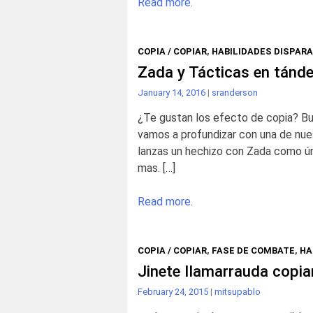
Read more.
COPIA / COPIAR
,
HABILIDADES DISPAR
Zada y Tácticas en tánd
January 14, 2016
|
sranderson
¿Te gustan los efecto de copia? Bue
vamos a profundizar con una de nuest
lanzas un hechizo con Zada como úni
mas. […]
Read more.
COPIA / COPIAR
,
FASE DE COMBATE
,
HA
Jinete llamarrauda copi
February 24, 2015
|
mitsupablo