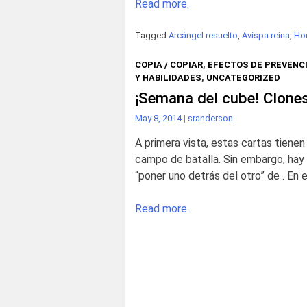
Read more.
Tagged
Arcángel resuelto
,
Avispa reina
,
Ho
COPIA / COPIAR
,
EFECTOS DE PREVENC
Y HABILIDADES
,
UNCATEGORIZED
¡Semana del cube! Clone
May 8, 2014
|
sranderson
A primera vista, estas cartas tiene
campo de batalla. Sin embargo, hay u
“poner uno detrás del otro” de . En 
Read more.