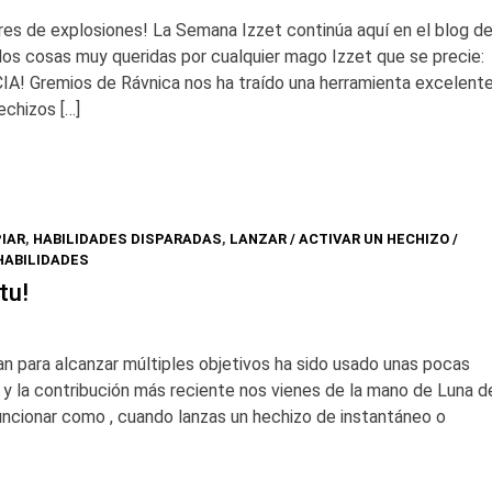
res de explosiones! La Semana Izzet continúa aquí en el blog d
dos cosas muy queridas por cualquier mago Izzet que se precie:
IA! Gremios de Rávnica nos ha traído una herramienta excelent
echizos […]
PIAR
,
HABILIDADES DISPARADAS
,
LANZAR / ACTIVAR UN HECHIZO /
HABILIDADES
tu!
 para alcanzar múltiples objetivos ha sido usado unas pocas
a, y la contribución más reciente nos vienes de la mano de Luna d
 funcionar como , cuando lanzas un hechizo de instantáneo o