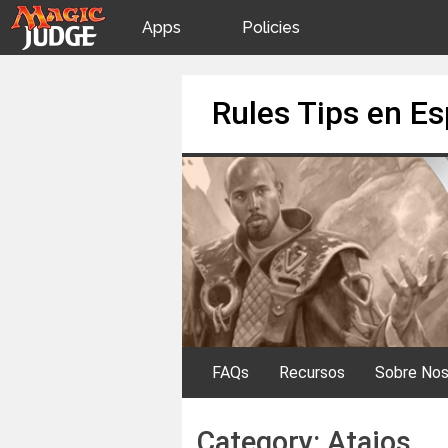
Apps
Policies
JudgeApps
IPG
Skip
Rules Tips en E
to
content
Forum
JAR
Judges
FAQs
Recursos
Sobre Nos
Category:
Atajos