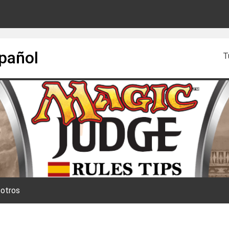
spañol
T
otros