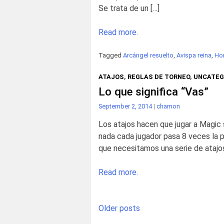
Se trata de un […]
Read more.
Tagged
Arcángel resuelto
,
Avispa reina
,
Ho
ATAJOS
,
REGLAS DE TORNEO
,
UNCATEG
Lo que significa “Vas”
September 2, 2014
|
chamon
Los atajos hacen que jugar a Magic 
nada cada jugador pasa 8 veces la 
que necesitamos una serie de atajos 
Read more.
Posts
Older posts
navigation