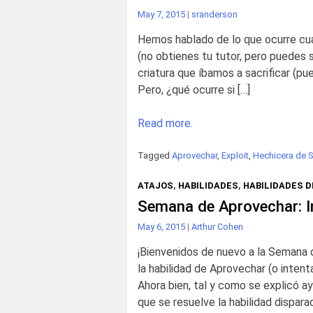
May 7, 2015
|
sranderson
Hemos hablado de lo que ocurre cua
(no obtienes tu tutor, pero puedes s
criatura que íbamos a sacrificar (pu
Pero, ¿qué ocurre si […]
Read more.
Tagged
Aprovechar
,
Exploit
,
Hechicera de S
ATAJOS
,
HABILIDADES
,
HABILIDADES 
Semana de Aprovechar: In
May 6, 2015
|
Arthur Cohen
¡Bienvenidos de nuevo a la Semana
la habilidad de Aprovechar (o intent
Ahora bien, tal y como se explicó aye
que se resuelve la habilidad dispara