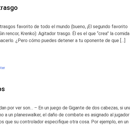
trasgo
 trasgos favorito de todo el mundo (bueno, ¡El segundo favorito
 rencor, Krenko): Agitador trasgo. Él es el que “crea” la comida
n hacerlo. ¿Pero cómo puedes detener a tu oponente de que […]
ter
os
dan por ver son… – En un juego de Gigante de dos cabezas, si un
 no a un planeswalker, el daño de combate es asignado al jugador
os que su controlador especifique otra cosa. Por ejemplo, en un