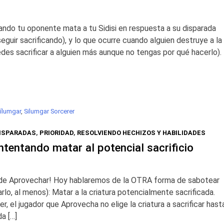
ndo tu oponente mata a tu Sidisi en respuesta a su disparada
eguir sacrificando), y lo que ocurre cuando alguien destruye a la
edes sacrificar a alguien más aunque no tengas por qué hacerlo).
ílumgar
,
Silumgar Sorcerer
DISPARADAS
,
PRIORIDAD
,
RESOLVIENDO HECHIZOS Y HABILIDADES
tentando matar al potencial sacrificio
 de Aprovechar! Hoy hablaremos de la OTRA forma de sabotear
arlo, al menos): Matar a la criatura potencialmente sacrificada.
r, el jugador que Aprovecha no elige la criatura a sacrificar hast
da […]