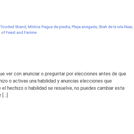
Flooded Strand
,
Mística fragua de piedra
,
Playa anegada
,
Shah de la isla Naar
,
 of Feast and Famine
 que ver con anunciar o preguntar por elecciones antes de que
hizo o activas una habilidad y anuncias elecciones que
el hechizo o habilidad se resuelve, no puedes cambiar esta
 […]