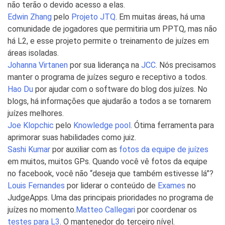
não terão o devido acesso a elas.
Edwin Zhang
pelo
Projeto JTQ
. Em muitas áreas, há uma
comunidade de jogadores que permitiria um PPTQ, mas não
há L2, e esse projeto permite o treinamento de juízes em
áreas isoladas.
Johanna Virtanen
por sua liderança na
JCC
. Nós precisamos
manter o programa de juízes seguro e receptivo a todos.
​Hao Du
por ajudar com o software do blog dos juízes. No
blogs, há informações que ajudarão a todos a se tornarem
juízes melhores.
Joe Klopchic
pelo
Knowledge pool
. Ótima ferramenta para
aprimorar suas habilidades como juiz.
Sashi Kumar
por auxiliar com as
fotos da equipe de juízes
em muitos, muitos GPs. Quando você vê fotos da equipe
no facebook, você não “deseja que também estivesse lá”?
Louis Fernandes
por liderar o conteúdo de
Exames
no
JudgeApps. Uma das principais prioridades no programa de
juízes no momento.
Matteo Callegari
por coordenar os
testes para L3
. O mantenedor do terceiro nível.