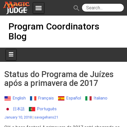
menu
search
Skip
Apps
JudgeApps
Program Coordinators
to
content
Blog
Policies
Forum
IPG
Judges
JAR
Status do Programa de Juízes
após a primavera de 2017
English
Français
Español
Italiano
日本語
Português
January 10, 2018
|
savagehans21