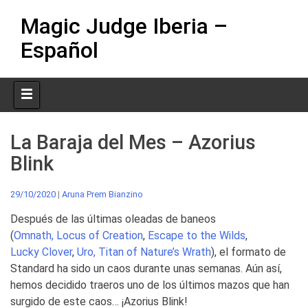
Skip
Magic Judge Iberia –
to
content
Español
La Baraja del Mes – Azorius
Blink
29/10/2020
|
Aruna Prem Bianzino
Después de las últimas oleadas de baneos
(
Omnath, Locus of Creation
,
Escape to the Wilds
,
Lucky Clover
,
Uro, Titan of Nature’s Wrath
), el formato de
Standard ha sido un caos durante unas semanas. Aún así,
hemos decidido traeros uno de los últimos mazos que han
surgido de este caos… ¡Azorius Blink!