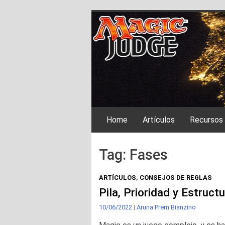
Skip
Magic Judge Ibe
to
content
Home
Artículos
Recursos
Tag:
Fases
ARTÍCULOS
,
CONSEJOS DE REGLAS
Pila, Prioridad y Estruct
10/06/2022
|
Aruna Prem Bianzino