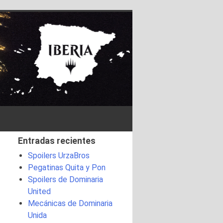
Entradas recientes
Spoilers UrzaBros
Pegatinas Quita y Pon
Spoilers de Dominaria
United
Mecánicas de Dominaria
Unida