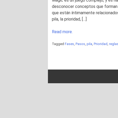
Magic es un juego complejo, y es ha
desconocer conceptos que forman par
que están íntimamente relacionados,
pila, la prioridad, […]
Read more.
Tagged
Fases
,
Pasos
,
pila
,
Prioridad
,
regla