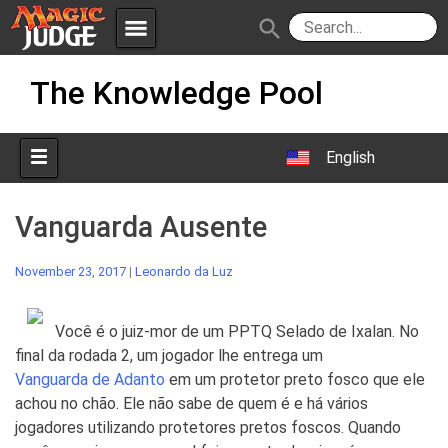
menu
search
Skip
Apps
JudgeApps
The Knowledge Pool
to
content
Policies
Forum
IPG
English
Judges
JAR
Vanguarda Ausente
November 23, 2017
|
Leonardo da Luz
Você é o juiz-mor de um PPTQ Selado de Ixalan. No
final da rodada 2, um jogador lhe entrega um
Vanguarda de Adanto
em um protetor preto fosco que ele
achou no chão. Ele não sabe de quem é e há vários
jogadores utilizando protetores pretos foscos. Quando